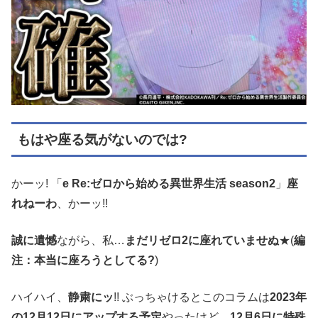
もはや座る気がないのでは?
かーッ! 「
e Re:ゼロから始める異世界生活 season2
」
座
れねーわ
、かーッ!!
誠に遺憾
ながら、私…
まだリゼロ2に座れていませぬ
★(
編
注：本当に座ろうとしてる?
)
ハイハイ、
静粛にッ
!! ぶっちゃけるとこのコラムは
2023年
の12月12日にアップする予定
やったけど、
12月6日に特殊