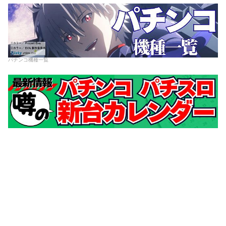
パチンコ機種一覧