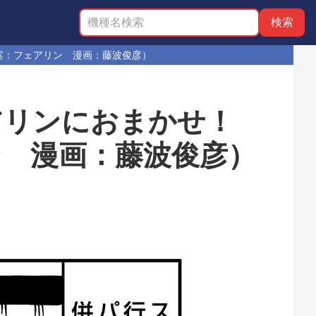
案：フェアリン 漫画：藤波俊彦）
アリンにおまかせ！
ン 漫画：藤波俊彦）