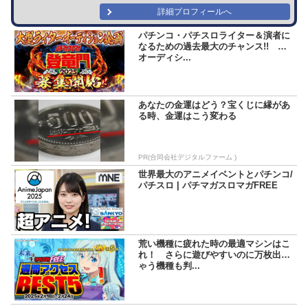
詳細プロフィールへ
パチンコ・パチスロライター＆演者に
なるための過去最大のチャンス!! 超
オーディシ...
あなたの金運はどう？宝くじに縁があ
る時、金運はこう変わる
PR(合同会社デジタルファーム )
世界最大のアニメイベントとパチンコ/
パチスロ | パチマガスロマガFREE
荒い機種に疲れた時の最適マシンはこ
れ！ さらに遊びやすいのに万枚出ち
ゃう機種も判...