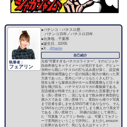
●パチンコ・パチスロ歴…
パチンコ15年／パチスロ15年
●出身地…
千葉県
●誕生日…
02/05
●X…
@fairrin
元祖“可愛すぎるパチスロライター”。そのビジュや
自由奔放なキャライメージが先行するが、デビュー
フェアリン
当時から既にパチスロの打ち込み度が深く、設定推
測や期待値理論など一定の知識と能力が備わった実
力派であった。意外にパチンコもたくさん打つ。
現在も様々な媒体出演やホール実戦業務など日々全
国を飛び回る、パチマガスロマガの看板娘である。
言語感覚が特殊でたまにネジの外れた言葉選びをす
る（良い意味で）。泥になるまで飲み倒す典型的な
酒カスである（良い意味で）。変顔から雄ウケ写真
まで読者を楽しませるSNS巧者でありながら、そん
なSNSをたびたび炎上させてしまう燃えカワ系女子
である（良い意味で）。 30歳の記録として発売し
た「写真集 フェアリン thirty」は、可愛くてセクシ
ーで実用的ということで評判に。まだ少しamazon
に在庫があるので、気になる人はチェック！