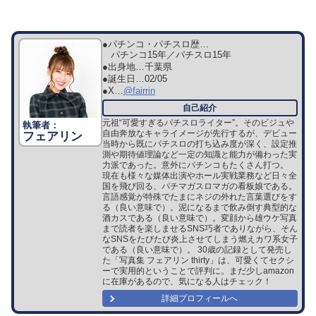
●パチンコ・パチスロ歴…
パチンコ15年／パチスロ15年
●出身地…
千葉県
●誕生日…
02/05
●X…
@fairrin
元祖“可愛すぎるパチスロライター”。そのビジュや
自由奔放なキャライメージが先行するが、デビュー
フェアリン
当時から既にパチスロの打ち込み度が深く、設定推
測や期待値理論など一定の知識と能力が備わった実
力派であった。意外にパチンコもたくさん打つ。
現在も様々な媒体出演やホール実戦業務など日々全
国を飛び回る、パチマガスロマガの看板娘である。
言語感覚が特殊でたまにネジの外れた言葉選びをす
る（良い意味で）。泥になるまで飲み倒す典型的な
酒カスである（良い意味で）。変顔から雄ウケ写真
まで読者を楽しませるSNS巧者でありながら、そん
なSNSをたびたび炎上させてしまう燃えカワ系女子
である（良い意味で）。 30歳の記録として発売し
た「写真集 フェアリン thirty」は、可愛くてセクシ
ーで実用的ということで評判に。まだ少しamazon
に在庫があるので、気になる人はチェック！
詳細プロフィールへ