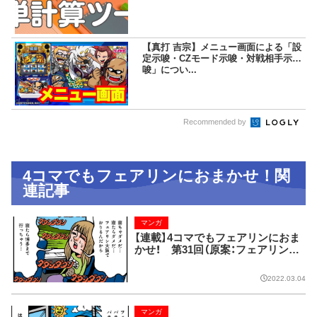
【真打 吉宗】メニュー画面による「設
定示唆・CZモード示唆・対戦相手示
唆」につい...
Recommended by
4コマでもフェアリンにおまかせ！関
連記事
マンガ
【連載】4コマでもフェアリンにおま
かせ！ 第31回（原案：フェアリン
漫画：藤波俊彦）
2022.03.04
マンガ