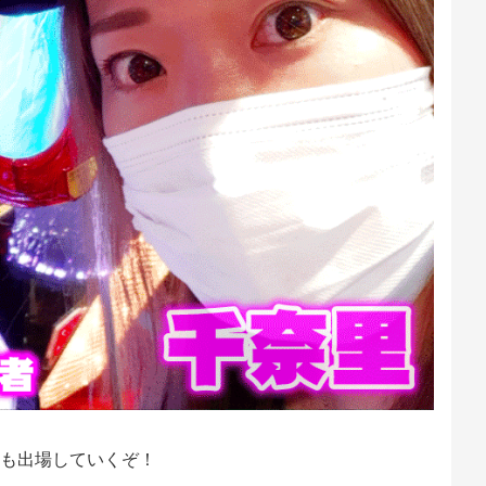
も出場していくぞ！