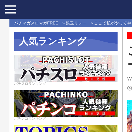
パチマガスロマガFREE
銀玉リレー
ここで私がやってや
人気ランキング
Wr
パチスロランキング
パチンコランキング