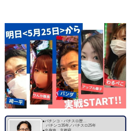
●パチンコ・パチスロ歴…
パチンコ35年／パチスロ25年
●出身地…
京都府