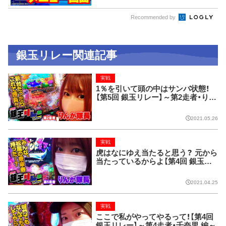
Recommended by
銀玉リレー関連記事
実戦
1％を引いて頭の中はサンバ状態！
【第5回 銀玉リレー】～第2走者・りん
か隊長 編～
2021.05.26
実戦
虎はなにゆえ当たると思う？ 元から
当たっているからよ【第4回 銀玉リ
レー】～第5走者・りんか隊長 編～
2021.04.25
実戦
ここで私がやってやるって！【第4回
銀玉リレー】～第4走者・千奈里 編～