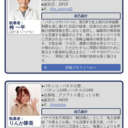
●誕生日…
10/19
●X…
@p_survival2
「パチンコサバイバル」第2弾で史上初の日本縦断
制覇を成し遂げた伝説の猛者。読者のために超有料
袴 一平
級の攻略情報を惜しみなく提供し、編集部の無茶振
はかま いっぺい
りも完遂する義星の人です。特にトキオシリーズ等
に代表されるハネモノ攻略は極高の精度を誇りま
す。大型企画「マガ王」優勝の実績を持ちつつどこ
か報われない、ただひたすらに周囲の笑顔のために
振るまう献身的な姿はまさに「パチマガのアンパン
マン」。実戦に基づいた本物の技術を熱く届けま
す。
詳細プロフィールへ
●パチンコ・パチスロ歴…
パチンコ14年／パチスロ14年
●出身地…
アクアトト星とっくり村
●誕生日…
04/29
●X…
@riririnka
パチマガ女子屈指の「解説職人」として、地上波番
組『今夜もドル箱』でも活躍する実力派。パチン
りんか隊長
コ・パチスロの二刀流をこなし、毎週どこよりも早