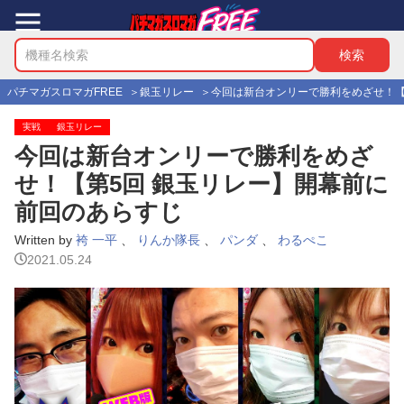
パチマガスロマガFREE
銀玉リレー
今回は新台オンリーで勝利をめざせ！【
実戦
銀玉リレー
今回は新台オンリーで勝利をめざ
せ！【第5回 銀玉リレー】開幕前に
前回のあらすじ
Written by
袴 一平
、
りんか隊長
、
パンダ
、
わるぺこ
2021.05.24