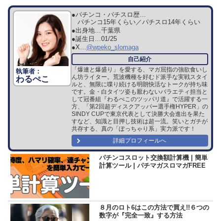
●パチンコ・パチスロ歴…
パチンコ15年くらい／パチスロ14年くらい
●出身地…
千葉県
●誕生日…
01/25
●X…
@wpeko_slomaga
「爆連と爆盛り」を愛する、マガ屈指の強欲食いし
ん坊ライター。荒波機種を好むド派手な実戦スタイ
わるぺこ
ルと、無限に喋り続ける明朗快活なトークが持ち味
です。金・白タイツ姿も厭わないバラエティ担当と
して冠番組『わるぺこのツッパリ道』で活躍する一
方、「第2回超ディスクアッパー選手権HYPER」の
SINDY CUPで東京代表として決勝大会進出を果た
すなど、知識と目押し技術は超一流。笑いとガチが
共存する、真の「ぽっちゃり系」実力派です！
詳細プロフィールへ
パチンコスロット交換額計算機 | 簡単
計算ツール | パチマガスロマガFREE
８月のロト6はこの方法で買え!!６つの
数字が『完全一致』する方法