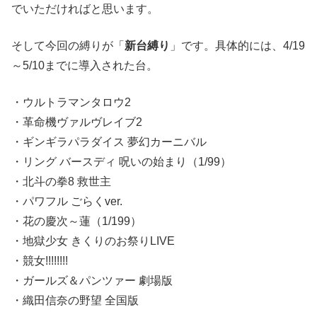
でいただければと思います。
そして今回の縛りが「
新台縛り
」です。具体的には、4/19
～5/10までに導入された台。
・ウルトラマンタロウ2
・革命機ヴァルヴレイブ2
・ギンギラパラダイス 夢幻カーニバル
・リング バースディ 呪いの始まり（1/99）
・北斗の拳8 救世主
・パワフル ごらくver.
・花の慶次～蓮（1/199）
・地獄少女 きくりのお祭りLIVE
・競女!!!!!!!!
・ガールズ＆パンツァー 劇場版
・織田信奈の野望 全国版