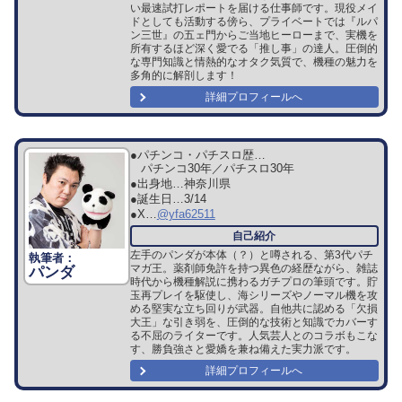
い最速試打レポートを届ける仕事師です。現役メイ
ドとしても活動する傍ら、プライベートでは『ルパ
ン三世』の五ェ門からご当地ヒーローまで、実機を
所有するほど深く愛でる「推し事」の達人。圧倒的
な専門知識と情熱的なオタク気質で、機種の魅力を
多角的に解剖します！
詳細プロフィールへ
●パチンコ・パチスロ歴…
パチンコ30年／パチスロ30年
●出身地…
神奈川県
●誕生日…
3/14
●X…
@yfa62511
左手のパンダが本体（？）と噂される、第3代パチ
マガ王。薬剤師免許を持つ異色の経歴ながら、雑誌
パンダ
時代から機種解説に携わるガチプロの筆頭です。貯
玉再プレイを駆使し、海シリーズやノーマル機を攻
める堅実な立ち回りが武器。自他共に認める「欠損
大王」な引き弱を、圧倒的な技術と知識でカバーす
る不屈のライターです。人気芸人とのコラボもこな
す、勝負強さと愛嬌を兼ね備えた実力派です。
詳細プロフィールへ