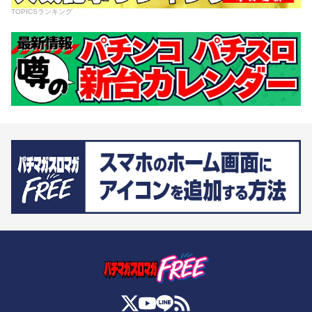
TOPICSランキング