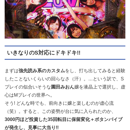
いきなりのS対応にドキドキ!!
まずは
強先読み系のカスタム
をし、打ち出してみると経験
したことないくらいの回らなさ（汗）。…という訳で、S
プレイの似合いそうな
園田みおん
嬢を液晶上で選択し、虚
心はMプレイの世界へ。
そう! どんな時でも、前向きに嬢と楽しむのが虚心流
（笑）。すると、この姿勢が台に気に入られたのか、
3000円ほど投資した35回転目に保留変化＋ボタンバイブ
が発生し、見事に大当り!!