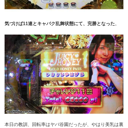
気づけば11連とキャバク乱舞状態にて、完勝となった
。
本日の教訓、回転率はヤバ谷園だったが、やはり美乳は裏