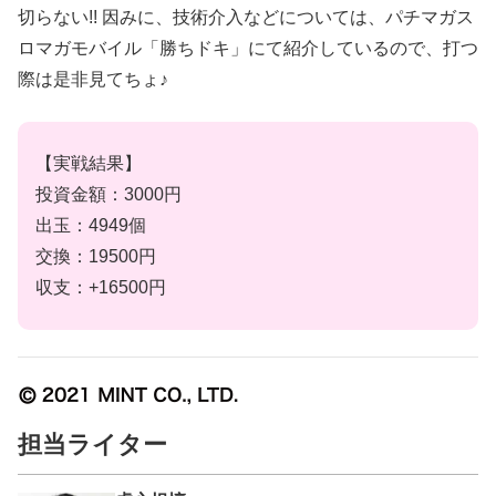
切らない!! 因みに、技術介入などについては、パチマガス
ロマガモバイル「勝ちドキ」にて紹介しているので、打つ
際は是非見てちょ♪
【実戦結果】
投資金額：3000円
出玉：4949個
交換：19500円
収支：+16500円
担当ライター