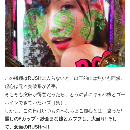
この機種はRUSHに入らないと、出玉的には無いも同然。
虚心は元々突破系が苦手。
そもそも突破が得意だったら、とうの昔にキャバ嬢とゴー
ルインできていたハズ（笑）。
しかし、この日はいつものへなちょこ虚心とは…違った!
麗しのFカップ・紗倉まな嬢とムフフし、大当り! そし
て、念願のRUSHへ!!