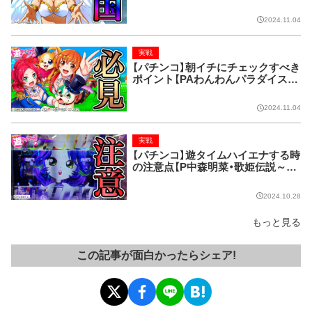
99ver.】
2024.11.04
実戦
【パチンコ】朝イチにチェックすべき
ポイント【PAわんわんパラダイスC
ELEBRATION】
2024.11.04
実戦
【パチンコ】遊タイムハイエナする時
の注意点【P中森明菜・歌姫伝説～BL
ACK DIVA愛～】
2024.10.28
もっと見る
この記事が面白かったらシェア!