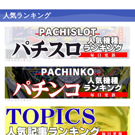
人気ランキング
パチスロランキング
パチンコランキング