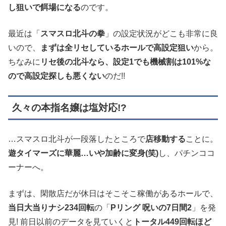
し狙いで餌場になる
のです。
最近は「
スマスロ北斗の拳
」の設定状況がどこも非常に良
いので、
まずは全リセしているホールで高設定狙い
から。
ちなみに
リセ後の北斗なら、設定1でも機械割は101%な
ので高設定探しも悪くない
のだ!!
久々の本指名嬢は塩対応!?
…スマスロ北斗が一段落したところで
店移動する
ことに。
遊タイマーズに華麗…いや加齢に変身(笑)
し、パチンココ
ーナーへ。
まずは、閑散店だが休日はそこそこ稼働があるホールで、
当日大当りナシ234回転
の「
Pリング 呪いの7日間2
」を発
見! 前日以前のデータを見ていくと
トータル449回転ほど