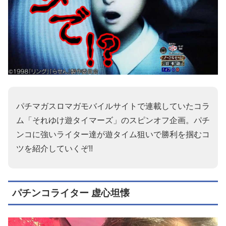
パチマガスロマガモバイルサイトで連載していたコラ
ム「それゆけ遊タイマーズ」のスピンオフ企画。パチ
ンコに強いライター達が遊タイム狙いで勝利を掴むコ
ツを紹介していくぞ!!
パチンコライター 虚心坦懐