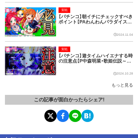
実戦
【パチンコ】朝イチにチェックすべき
ポイント【PAわんわんパラダイスC
ELEBRATION】
2024.11.04
実戦
【パチンコ】遊タイムハイエナする時
の注意点【P中森明菜・歌姫伝説～BL
ACK DIVA愛～】
2024.10.28
もっと見る
この記事が面白かったらシェア!