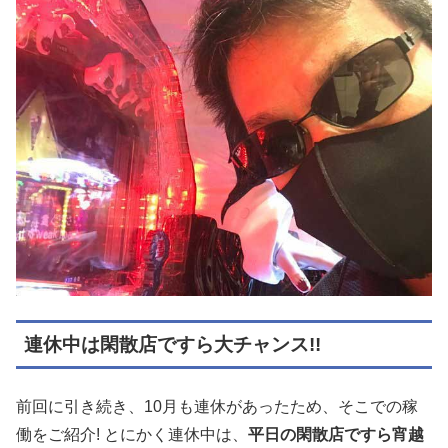
連休中は閑散店ですら大チャンス!!
前回に引き続き、10月も連休があったため、そこでの稼
働をご紹介! とにかく連休中は、
平日の閑散店ですら宵越