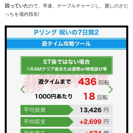
回っていた
ので、早速、テーブルチャージし、麗しのさだ
っちを場内指名!