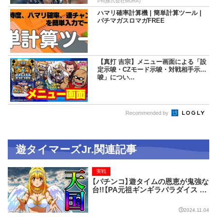
PR(株式会社MURA)
ハマリ確率計算機 | 簡単計算ツール |
パチマガスロマガFREE
【真打 吉宗】メニュー画面による「設
定示唆・CZモード示唆・対戦相手示
唆」につい...
Recommended by
遊タイマーズJr.関連記事
実戦
【パチンコ】遊タイムの恩恵が鬼強な
台!!【PA元祖ギンギラパラダイス 強
99ver.】
2024.11.04