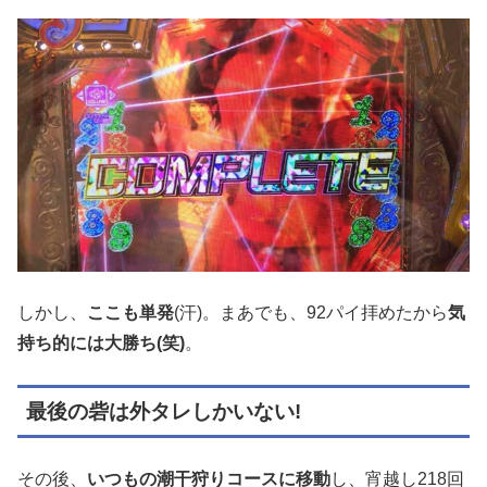
しかし、
ここも単発
(汗)。まあでも、92パイ拝めたから
気
持ち的には大勝ち(笑)
。
最後の砦は外タレしかいない!
その後、
いつもの潮干狩りコースに移動
し、宵越し218回