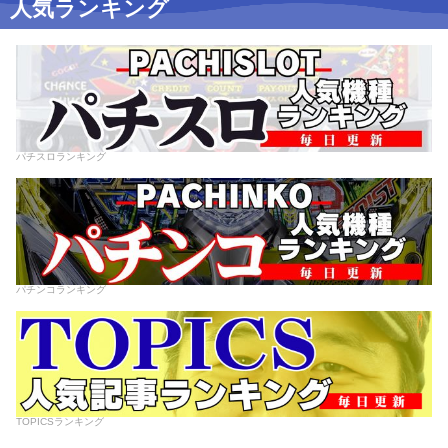
人気ランキング
パチスロランキング
パチンコランキング
TOPICSランキング