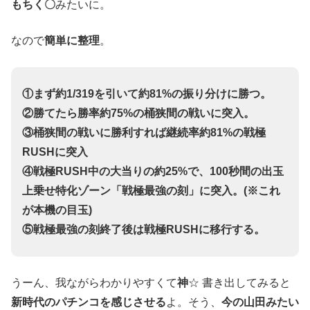
もちく〇
みたいに。
なので
簡単に整理
。
①まず約1/319を引いて約81%の振り分けに勝つ。
②勝てたら勝率約75%の桶狭間の戦いに突入。
③桶狭間の戦いに勝利すれば継続率約81%の戦極
RUSHに突入
④戦極RUSH中の大当りの約25%で、100秒間の出玉
上乗せ特化ゾーン「戦極最強の刻」に突入。(※これ
が本機の目玉)
⑤戦極最強の刻終了後は戦極RUSHに移行する。
うーん、我ながらわかりやすくて
神
☆ 書き出してみると
新時代のパチンコを感じさせる
よ。そう、
今の山田みたい