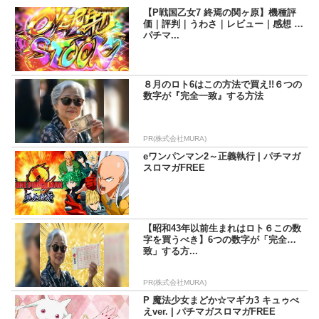
【P戦国乙女7 終焉の関ヶ原】機種評
価｜評判｜うわさ｜レビュー｜感想 |
パチマ...
８月のロト6はこの方法で買え!!６つの
数字が『完全一致』する方法
PR(株式会社MURA)
eワンパンマン2～正義執行 | パチマガ
スロマガFREE
【昭和43年以前生まれはロト６この数
字を買うべき】6つの数字が「完全一
致」する方...
PR(株式会社MURA)
P 魔法少女まどか☆マギカ3 キュゥべ
えver. | パチマガスロマガFREE