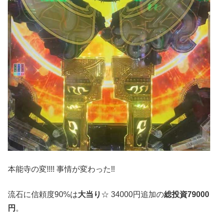
本能寺の変!!!! 事情が変わった!!
流石に信頼度90%は
大当り
☆ 34000円追加の
総投資79000
円
。