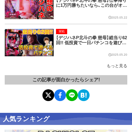
【デジハネP北斗の拳 慈母】仕事帰り
に1万円勝ちたいなら、この台がオス
スメ!
2025.05.22
実戦
【デジハネP北斗の拳 慈母】総当り62
回!! 低投資で一日パチンコを遊びた
いなら、この一台!!
2025.05.20
もっと見る
この記事が面白かったらシェア!
人気ランキング