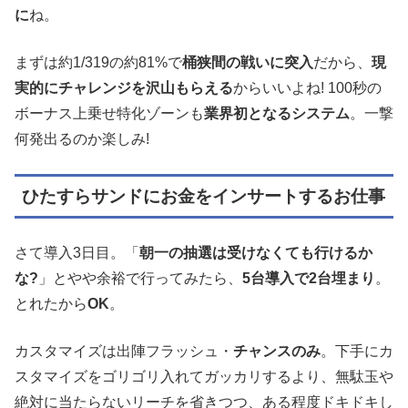
に
ね。
まずは約1/319の約81%で
桶狭間の戦いに突入
だから、
現
実的にチャレンジを沢山もらえる
からいいよね! 100秒の
ボーナス上乗せ特化ゾーンも
業界初となるシステム
。一撃
何発出るのか楽しみ!
ひたすらサンドにお金をインサートするお仕事
さて導入3日目。「
朝一の抽選は受けなくても行けるか
な?
」とやや余裕で行ってみたら、
5台導入で2台埋まり
。
とれたから
OK
。
カスタマイズは出陣フラッシュ・
チャンスのみ
。下手にカ
スタマイズをゴリゴリ入れてガッカリするより、無駄玉や
絶対に当たらないリーチを省きつつ、ある程度ドキドキし