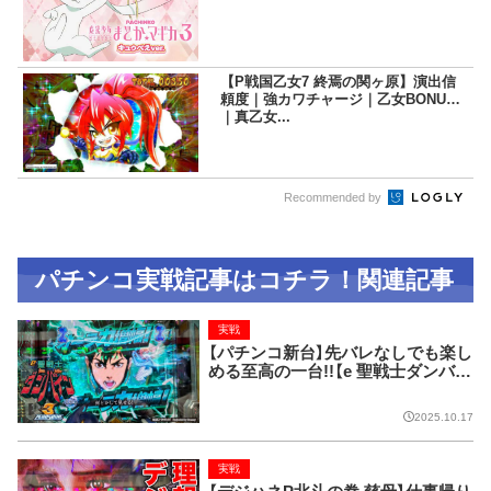
【P戦国乙女7 終焉の関ヶ原】演出信
頼度｜強カワチャージ｜乙女BONUS
｜真乙女...
Recommended by
パチンコ実戦記事はコチラ！関連記事
実戦
【パチンコ新台】先バレなしでも楽し
める至高の一台!!【e 聖戦士ダンバイ
ン3 ZEROSONIC】
2025.10.17
実戦