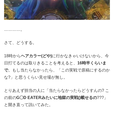
…………。
さて、どうする。
18時から
ヘアカラー(どや)
に行かなきゃいけないから、今
日打てるのは取りきることを考えると、
16時半くらいま
で
。もし当たらなかったら、「この実戦で原稿にするのか
な?」と思うくらい見せ場が無し。
とりあえず担当の人に「当たらなかったらどうすんの? こ
の前の
G〇D EATERみたいに地獄の実戦()載せるの
???」
と開き直って訊いてみた。