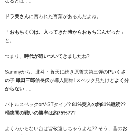
なるとは…。
ドラ美さん
に言われた言葉があるんだよね。
「
おもちく〇は、入ってきた時からおもち〇んだった
」
と。
つまり、
時代が追いついてきました
ね?
Sammyから、北斗・蒼天に続き原哲夫第三弾の
Pいくさ
の子 織田三郎信長伝
が導入開始! スペック見たけど
よく分
からない
…。
バトルスペックorV-STタイプ?
81%突入の約81%継続
??
桶狭間の戦いの勝率は約75%
???
よくわからない台は皆敬遠しちゃうよね?? そう、昔の
お