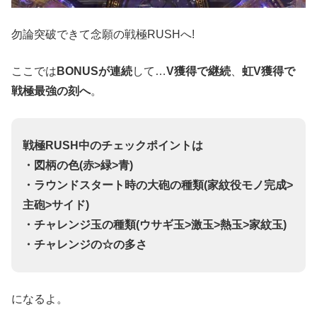
勿論突破できて念願の戦極RUSHへ!
ここでは
BONUSが連続
して…
V獲得で継続
、
虹V獲得で
戦極最強の刻へ
。
戦極RUSH中のチェックポイントは
・図柄の色(赤>緑>青)
・ラウンドスタート時の大砲の種類(家紋役モノ完成>
主砲>サイド)
・チャレンジ玉の種類(ウサギ玉>激玉>熱玉>家紋玉)
・チャレンジの☆の多さ
になるよ。