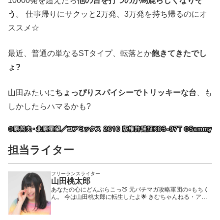
10000発を超えたら
他の台を打つのが馬鹿らしくなりそ
う
。 仕事帰りにサクッと2万発、3万発を持ち帰るのにオ
ススメ☆
最近、普通の単なるSTタイプ、転落とか
飽きてきたでし
ょ?
山田みたいに
ちょっぴりスパイシーでトリッキーな台
、も
しかしたらハマるかも?
担当ライター
フリーランスライター
山田桃太郎
あなたの心にどんぶらこっ🍑 元パチマガ攻略軍団の○もちく
ん。 今は山田桃太郎に転生したよ🌟 きむちゃんねる・アイ
ムセンター、オリ術など、多方面で活躍中。