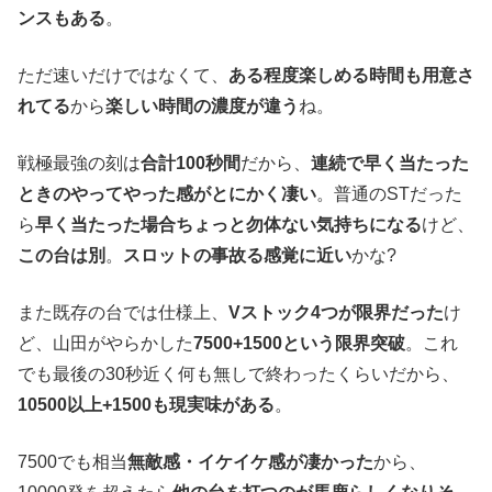
ンスもある
。
ただ速いだけではなくて、
ある程度楽しめる時間も用意さ
れてる
から
楽しい時間の濃度が違う
ね。
戦極最強の刻は
合計100秒間
だから、
連続で早く当たった
ときのやってやった感がとにかく凄い
。普通のSTだった
ら
早く当たった場合ちょっと勿体ない気持ちになる
けど、
この台は別
。
スロットの事故る感覚に近い
かな?
また既存の台では仕様上、
Vストック4つが限界だった
け
ど、山田がやらかした
7500+1500という限界突破
。これ
でも最後の30秒近く何も無しで終わったくらいだから、
10500以上+1500も現実味がある
。
7500でも相当
無敵感・イケイケ感が凄かった
から、