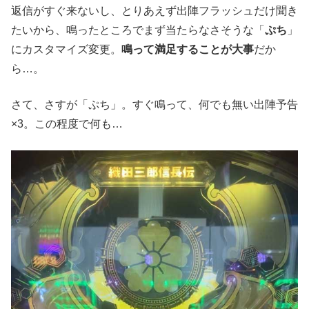
返信がすぐ来ないし、とりあえず出陣フラッシュだけ聞き
たいから、鳴ったところでまず当たらなさそうな「
ぷち
」
にカスタマイズ変更。
鳴って満足することが大事
だか
ら…。
さて、さすが「ぷち」。すぐ鳴って、何でも無い出陣予告
×3。この程度で何も…