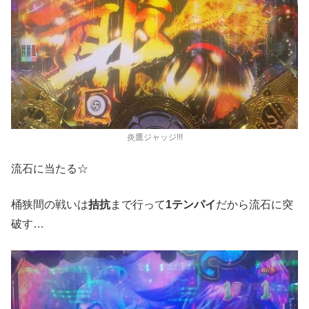
炎鷹ジャッジ!!!
流石に当たる☆
桶狭間の戦いは
拮抗
まで行って
1テンパイ
だから流石に突
破す…