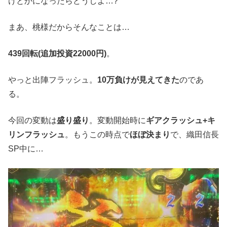
けとかになったらどうしよ…?
まあ、桃様だからそんなことは…
439回転(追加投資22000円)
。
やっと出陣フラッシュ。
10万負けが見えてきた
のであ
る。
今回の変動は
盛り盛り
。変動開始時に
ギアクラッシュ+キ
リンフラッシュ
。もうこの時点で
ほぼ決まり
で、織田信長
SP中に…