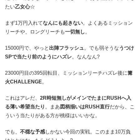
たい
乙女心
☆
まず1万円入れて
なんにも起きない
。よくあるミッション
リーチや、ロングリーチも
一切無し
。
15000円で、やっと
出陣フラッシュ
。でも弱そうな
うつけ
SPで当たり前のようにハズレ
。なんなん?
23000円目の395回転目、ミッションリーチハズレ後に
篝
火CHALLENGE
。
これはアレだ、
2R時短無しがメインでたまにRUSHへ入
る薄い希望当たり
。まあ
図柄揃いはRUSH直行
だから、こ
ういう当たりがある方が桃様はいいかな。
でも、
不穏な予感
しかない今回の実戦。このまま10万負