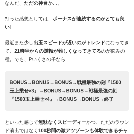
なんだ、
ただの神台
か…。
打った感想としては、
ボーナスが連続するのがとても良
い
!
最近また少し
出玉スピードが遅いのがトレンド
になってき
て、
21時半からの逆転が難しくなってきてる
のが悩みの
種。でも、Pいくさの子なら
BONUS→BONUS→BONUS→戦極最強の刻『1500
玉上乗せ×3』→BONUS→BONUS→戦極最強の刻
『1500玉上乗せ×4』→BONUS→BONUS→終了
といった感じで
無駄なくスピーディー
かつ、ただのラウン
ド演出ではなく
100秒間の激アツゾーンも体験できるチャ