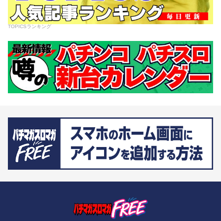
TOPICSランキング