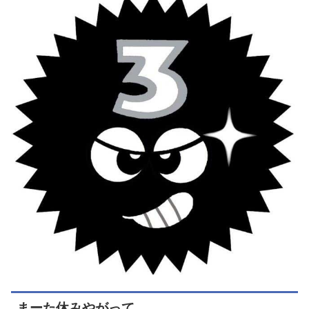
まーた休みやがって……