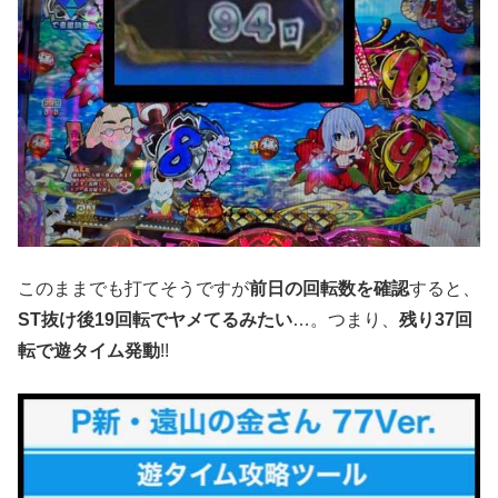
このままでも打てそうですが
前日の回転数を確認
すると、
ST抜け後19回転でヤメてるみたい
…。つまり、
残り37回
転で遊タイム発動
!!