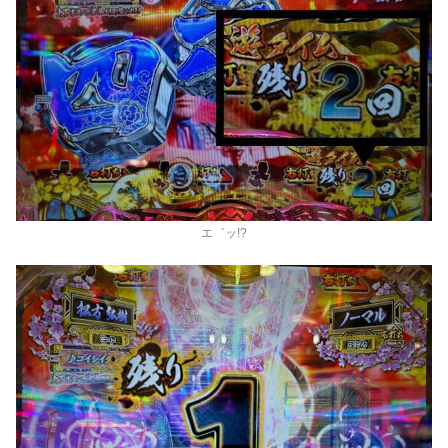
エ゛ッ!?