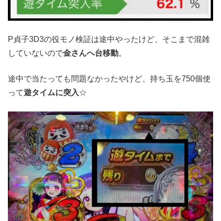
P貞子3D3の役モノ検証は途中やったけど、そこまで混雑
していないので
金さんへ台移動
。
途中で当たっても問題なかったやけど、持ち玉を750個使
って
遊タイムに突入
☆