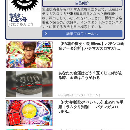
常連投稿者からパチマガ攻略軍団を経て、現在はパ
チマガスロマガFREE編集部員となった未確認生
物。顔出ししていないのをいいことに、機種の攻略
毛玉3号
要素を探るのが大好き。インスタントかつコンスタ
けだまさんごう
ントに勝てる方法を日々模索している。
詳細プロフィールへ
【PA花の慶次～裂 99ver.】パチンコ新
台データ分析 | パチマガスロマガF...
あなたの金運はどう？宝くじに縁があ
る時、金運はこう変わる
PR(合同会社デジタルファーム )
【P大海物語5スペシャル】止め打ち手
順｜ラムクリ判別 | パチマガスロマ
ガFR...