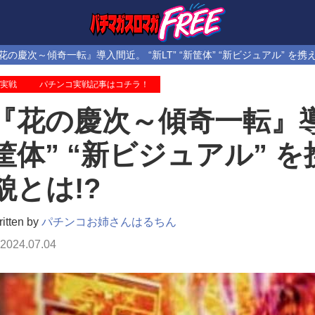
花の慶次～傾奇一転』導入間近。 “新LT” “新筐体” “新ビジュアル” を
実戦
パチンコ実戦記事はコチラ！
『花の慶次～傾奇一転』導入
筐体” “新ビジュアル” 
貌とは!?
itten by
パチンコお姉さんはるちん
2024.07.04