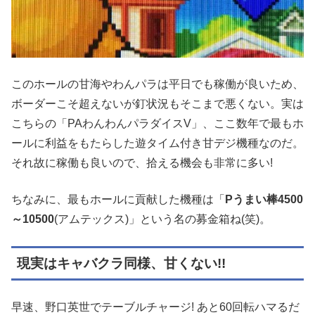
このホールの甘海やわんパラは平日でも稼働が良いため、
ボーダーこそ超えないが釘状況もそこまで悪くない。実は
こちらの「PAわんわんパラダイスV」、ここ数年で最もホ
ールに利益をもたらした遊タイム付き甘デジ機種なのだ。
それ故に稼働も良いので、拾える機会も非常に多い!
ちなみに、最もホールに貢献した機種は「
Pうまい棒4500
～10500
(アムテックス)」という名の募金箱ね(笑)。
現実はキャバクラ同様、甘くない!!
早速、野口英世でテーブルチャージ! あと60回転ハマるだ