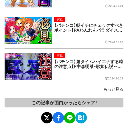
2024.11.04
実戦
【パチンコ】朝イチにチェックすべき
ポイント【PAわんわんパラダイスC
ELEBRATION】
2024.11.04
実戦
【パチンコ】遊タイムハイエナする時
の注意点【P中森明菜・歌姫伝説～BL
ACK DIVA愛～】
2024.10.28
もっと見る
この記事が面白かったらシェア!