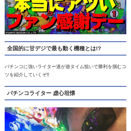
全国的に甘デジで最も動く機種とは!?
パチンコに強いライター達が遊タイム狙いで勝利を掴むコ
ツを紹介していくぞ!!
パチンコライター 虚心坦懐