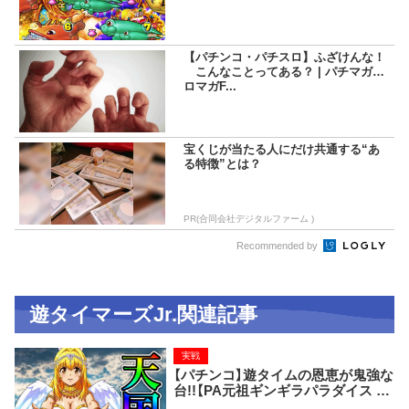
【パチンコ・パチスロ】ふざけんな！
こんなことってある？ | パチマガス
ロマガF...
宝くじが当たる人にだけ共通する“あ
る特徴”とは？
PR(合同会社デジタルファーム )
Recommended by
遊タイマーズJr.関連記事
実戦
【パチンコ】遊タイムの恩恵が鬼強な
台!!【PA元祖ギンギラパラダイス 強
99ver.】