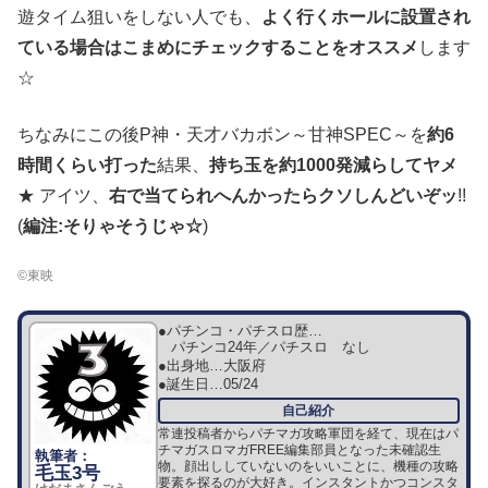
遊タイム狙いをしない人でも、
よく行くホールに設置され
ている場合はこまめにチェックすることをオススメ
します
☆
ちなみにこの後P神・天才バカボン～甘神SPEC～を
約6
時間くらい打った
結果、
持ち玉を約1000発減らしてヤメ
★ アイツ、
右で当てられへんかったらクソしんどいぞッ
!!
(
編注:そりゃそうじゃ☆
)
©東映
●パチンコ・パチスロ歴…
パチンコ24年／パチスロ なし
●出身地…
大阪府
●誕生日…
05/24
常連投稿者からパチマガ攻略軍団を経て、現在はパ
チマガスロマガFREE編集部員となった未確認生
物。顔出ししていないのをいいことに、機種の攻略
毛玉3号
要素を探るのが大好き。インスタントかつコンスタ