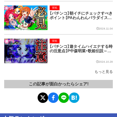
実戦
【パチンコ】朝イチにチェックすべき
ポイント【PAわんわんパラダイスC
ELEBRATION】
2024.11.04
実戦
【パチンコ】遊タイムハイエナする時
の注意点【P中森明菜・歌姫伝説～BL
ACK DIVA愛～】
2024.10.28
もっと見る
この記事が面白かったらシェア!