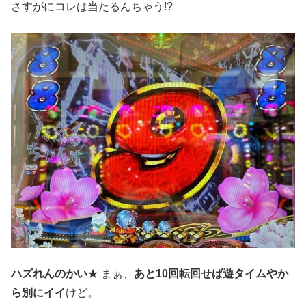
さすがにコレは当たるんちゃう!?
ハズれんのかい
★ まぁ、
あと10回転回せば遊タイムやか
ら別にイイ
けど。