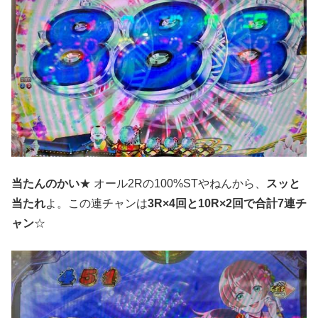
当たんのかい
★ オール2Rの100%STやねんから、
スッと
当たれ
よ。この連チャンは
3R×4回と10R×2回で合計7連チ
ャン
☆