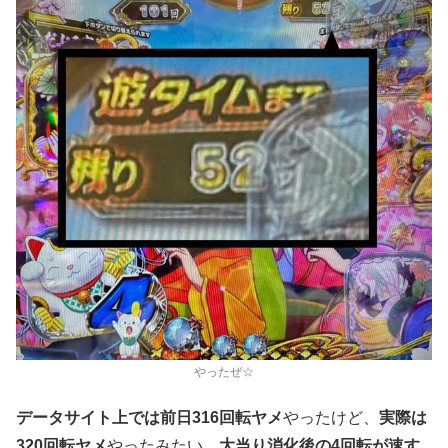
やったぜ☆
データサイト上では前日316回転ヤメ
やったけど、
実際は
320回転ヤメ
やったみたい。
大当り消化後の4回転が速す