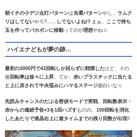
朝イチの小デジ点灯パターン
は
当選パターン
やし、
ラムク
リはしてない
やろ?……
してないよね!?
まぁ、
ここで持ち
玉を作ってバカボンに移動
ってのが
理想
やね☆
ハイエナどもが夢の跡…
最初の3000円で42回転しか回らずに戦慄した
けど、その
後
回転率は徐々に上昇
。てか、
赤いプラスチックに当たる
と上に戻されて中央窪みにハマるステージ
面白いな☆
先読みチャンスのだぶる密偵モードで実戦
。
回転数表示・
赤からの連続予告×3を1回ハズす
ものの、
100回転を消化
したあたりで液晶右上に遊タイムまでの残り回数が出現
!!