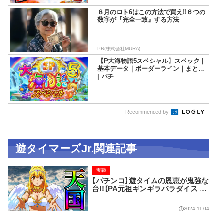
８月のロト6はこの方法で買え!!６つの
数字が『完全一致』する方法
PR(株式会社MURA)
【P大海物語5スペシャル】スペック｜
基本データ｜ボーダーライン｜まとめ
| パチ...
Recommended by
遊タイマーズJr.関連記事
実戦
【パチンコ】遊タイムの恩恵が鬼強な
台!!【PA元祖ギンギラパラダイス 強
99ver.】
2024.11.04