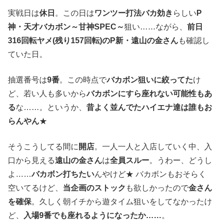
実戦日は
休日
。この日は
ワンツー打法バカ効き
らしい
P
神・天才バカボン～甘神SPEC～
狙い……ながら、
前日
316回転ヤメ(残り157回転)のP新・遠山の金さん
も確認し
ていた日。
抽選番号は
9番
。この時点で
バカボン狙いに絞ってた
け
ど、若い人も多いから
バカボンにすら座れない可能性もあ
る
な……。というか、
昔よく並んでたハイエナ達は誰もお
らんやん
★
そうこうしてる間に
開店
。一人一人と入店していく中、入
口から見える
遠山の金さん
は
全員スルー
。うわー、どうし
よ……
バカボン打ちたい
んやけど★ バカボンもおそらく
空いてるけど、
当企画のストック
も欲しかったので
金さん
を確保
。久しく朝イチから遊タイム狙いをしてなかったけ
ど、
入場9番でも座れるようになったか……
。