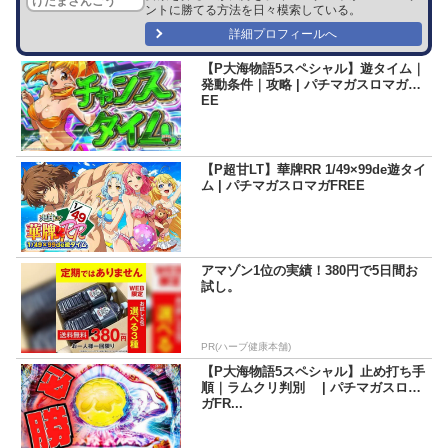
けだまさんごう
ントに勝てる方法を日々模索している。
詳細プロフィールへ
【P大海物語5スペシャル】遊タイム｜
発動条件｜攻略 | パチマガスロマガFR
EE
【P超甘LT】華牌RR 1/49×99de遊タイ
ム | パチマガスロマガFREE
アマゾン1位の実績！380円で5日間お
試し。
PR(ハーブ健康本舗)
【P大海物語5スペシャル】止め打ち手
順｜ラムクリ判別 | パチマガスロマ
ガFR...