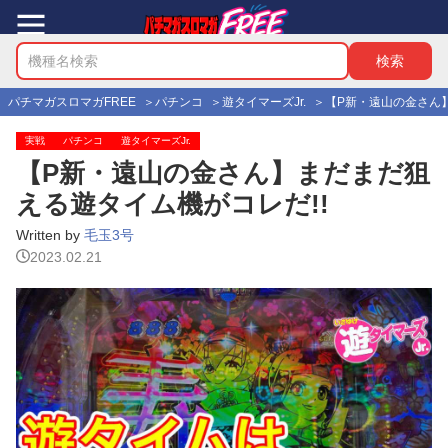
パチマガスロマガFREE
パチンコ
遊タイマーズJr.
【P新・遠山の金さん
実戦
パチンコ
遊タイマーズJr.
【P新・遠山の金さん】まだまだ狙
える遊タイム機がコレだ!!
Written by
毛玉3号
2023.02.21