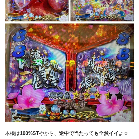
本機は
100%ST
やから、
途中で当たっても全然イイ
よ☆