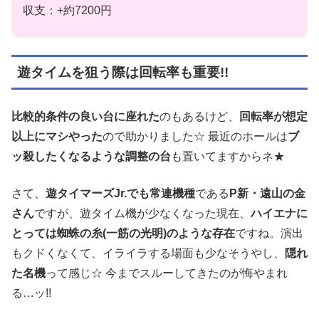
収支：+約7200円
遊タイムを狙う際は回転率も重要!!
比較的条件の良い台に座れた
のもあるけど、
回転率が想定
以上にマシやった
ので助かりました☆ 最近のホールは
ブ
ッ殺したくなるような調整の台
も置いてますからネ★
さて、
遊タイマーズJr.でも常連機種
である
P新・遠山の金
さん
ですが、遊タイム機が少なくなった現在、
ハイエナに
とっては蜘蛛の糸(一筋の光明)のような存在
ですね。演出
もクドくなくて、イライラする場面も少なそうやし、
隠れ
た名機
って感じ☆ 今までスルーしてきたのが悔やまれ
る…ッ!!