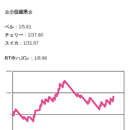
☆小役確率☆
ベル
：1/5.61
チェリー
：1/37.60
スイカ
：1/31.97
RT中ハズレ
：1/8.96