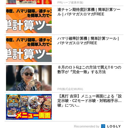
PR(ハーブ健康本舗)
連チャン期待度計算機 | 簡単計算ツー
ル | パチマガスロマガFREE
ハマリ確率計算機 | 簡単計算ツール |
パチマガスロマガFREE
８月のロト6はこの方法で買え!!６つの
数字が『完全一致』する方法
PR(株式会社MURA)
【真打 吉宗】メニュー画面による「設
定示唆・CZモード示唆・対戦相手示
唆」につい...
Recommended by