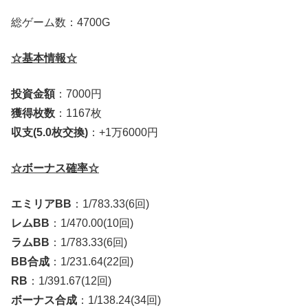
総ゲーム数：4700G
☆基本情報☆
投資金額
：7000円
獲得枚数
：1167枚
収支(5.0枚交換)
：+1万6000円
☆ボーナス確率☆
エミリアBB
：1/783.33(6回)
レムBB
：1/470.00(10回)
ラムBB
：1/783.33(6回)
BB合成
：1/231.64(22回)
RB
：1/391.67(12回)
ボーナス合成
：1/138.24(34回)