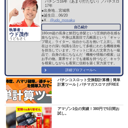
パチンコ16年（あまり打たない）／パチスロ
17年
●出身地…
宮城県
●誕生日…
06/20
●X…
@udo_mosaku
180cm超の長身と鮮烈な赤髪という圧倒的存在感を
ウド茂作
放ちながら、中身は真面目で几帳面という「ギャッ
うどもさく
プ萌え」ライター。仙台から志を抱いて上京し、現
在はその深い知識を活かして多岐にわたる機種攻略
を担当しています。ウィットに富んだ文章力も一級
品で、自身の名にちなんだ「機種や情報の模索」は
お手の物。業界サイトでも連載を持つなど、キャラ
を模索しながらも着実に信頼を築く実力派です。
詳細プロフィールへ
パチンコスロット交換額計算機 | 簡単
計算ツール | パチマガスロマガFREE
アマゾン1位の実績！380円で5日間お
試し。