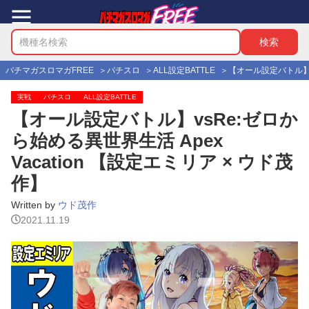
パチマガスロマガFREE
パチスロ
ALL設定BATTLE
【オール設定バトル】vs
実戦
パチスロ
ALL設定BATTLE
【オール設定バトル】vsRe:ゼロか
ら始める異世界生活 Apex
Vacation 【設定エミリア × ウド茂
作】
Written by
ウド茂作
2021.11.19