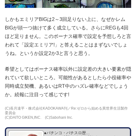
しかもエミリアBIGは2～3回足りない上に、なぜかレム
BIGが頭一つ抜けて多く成立している。さらにREGも4回
ほど足りません。このボーナス確率で設定を予想しろと言
われて「設定エミリア!」と答えることはまずないでしょ
うね。というか設定2か3と言うと思う。
希望としてはボーナス確率以外に設定差の大きい要素が隠
れていて欲しいところ。可能性があるとしたら小役確率や
同時成立契機、あるいはRT中のハズレ確率などでしょう
か。続報に注目って感じです!
(C)長月達平・株式会社KADOKAWA刊／Re:ゼロから始める異世界生活製作
委員会
(C)DAITO GIKEN,INC. (C)Sabohani Inc.
●パチンコ・パチスロ歴…