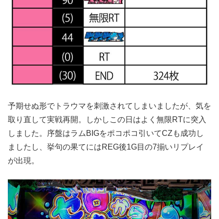
予期せぬ形でトラウマを刺激されてしまいましたが、気を
取り直して実戦再開。しかしこの日はよく無限RTに突入
しました。序盤はラムBIGをポコポコ引いてCZも成功し
ましたし、挙句の果てにはREG後1G目の7揃いリプレイ
が出現。