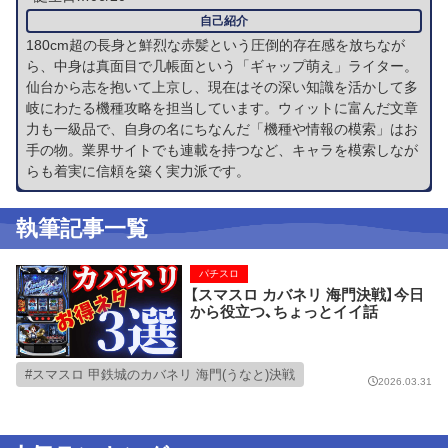
180cm超の長身と鮮烈な赤髪という圧倒的存在感を放ちなが
ら、中身は真面目で几帳面という「ギャップ萌え」ライター。
仙台から志を抱いて上京し、現在はその深い知識を活かして多
岐にわたる機種攻略を担当しています。ウィットに富んだ文章
力も一級品で、自身の名にちなんだ「機種や情報の模索」はお
手の物。業界サイトでも連載を持つなど、キャラを模索しなが
らも着実に信頼を築く実力派です。
執筆記事一覧
パチスロ
【スマスロ カバネリ 海門決戦】今日
から役立つ、ちょっとイイ話
スマスロ 甲鉄城のカバネリ 海門(うなと)決戦
2026.03.31