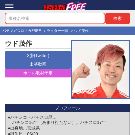
パチマガスロマガFREE
ライター一覧
ウド茂作
ウド茂作
X(旧Twitter)
出演動画
ホール取材予定
プロフィール
●パチンコ・パチスロ歴…
パチンコ16年（あまり打たない）／パチスロ17年
●出身地…
宮城県
●誕生日…
06/20