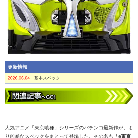
更新情報
2026.06.04
基本スペック
人気アニメ「東京喰種」シリーズのパチンコ最新作が、よ
り凶暴なスペックをまとって登場した。その名も
「e東京