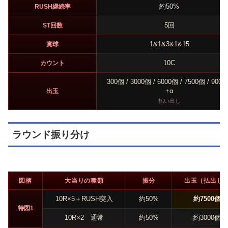
約50%
RUSH継続率
5回
ST回数
1&1&3&1&15
賞球
10C
カウント
300個 / 3000個 / 6000個 / 7500個 / 900
+α
出玉
払い出し
ラウンド振り分け
図柄
大当りの種類
振分
出玉（払出し
10R×5＋RUSH突入
約50%
約7500個
特図1
10R×2 通常
約50%
約3000個