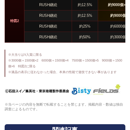
RUSH継続
約12.5%
約9000個+α
RUSH継続
約12.5%
約9000個
特図2
RUSH継続
約25%
約6000個
RUSH継続
約50%
約3000個
※大当りはV入賞に限る
※3000個＝1500個×2 6000個＝1500個×4 7500個＝1500個×5 9000個＝1500
個×6 特図2に限る
※液晶の表示に従わなかった場合、本来の性能で遊技できない事があります
※当ページの内容を無断で転載することを禁じます。掲載内容・数値は独自
調査によるものです。