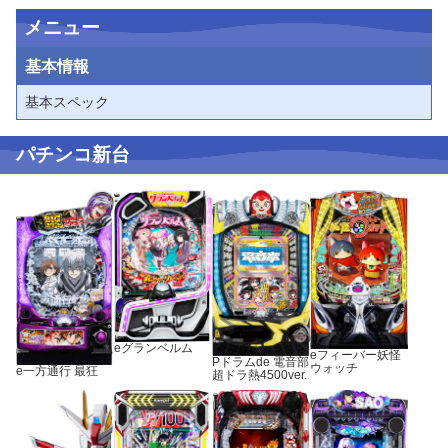
メニュー
基本情報
基本スペック
パチンコ新台
eグランベルム
eフィーバー妖怪
Pドラムde 電音部
ウォッチ
e一方通行 最狂
超ドラ熱4500ver.