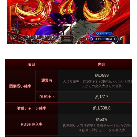
項目
内容
約1/999
通常時
大当り確率：約1/349.9（図柄揃い大当りと喰種
図柄揃い確率
ージからの突入大当りの合算）
約1/7.7
RUSH中
約1/538.8
喰種チャージ確率
約50%
RUSH突入率
図柄揃い大当り確率と喰種チャージからの突入大
り合算に対するトータル突入率