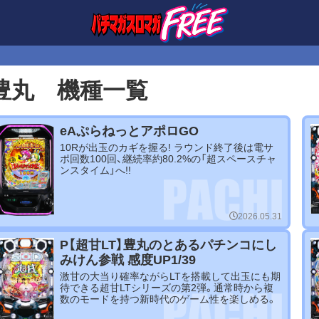
豊丸 機種一覧
eAぷらねっとアポロGO
10Rが出玉のカギを握る! ラウンド終了後は電サ
ポ回数100回、継続率約80.2%の「超スペースチャ
ンスタイム」へ!!
2026.05.31
P【超甘LT】豊丸のとあるパチンコにし
みけん参戦 感度UP1/39
激甘の大当り確率ながらLTを搭載して出玉にも期
待できる超甘LTシリーズの第2弾。通常時から複
数のモードを持つ新時代のゲーム性を楽しめる。