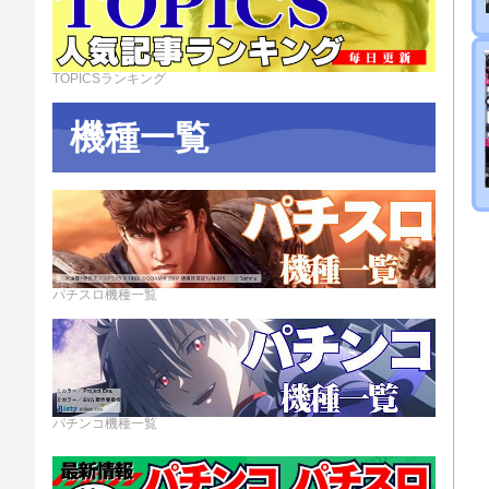
TOPICSランキング
機種一覧
パチスロ機種一覧
パチンコ機種一覧