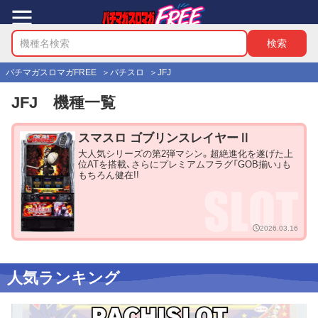
パチマガスロマガFREE
パチスロ
JFJ
JFJ 機種一覧
スマスロ ゴブリンスレイヤーⅡ
大人気シリーズの第2弾マシン。超絶進化を遂げた上
位ATを搭載、さらにプレミアムフラグ「GOB揃い」も
もちろん健在!!
2026.03.16
人気ランキング