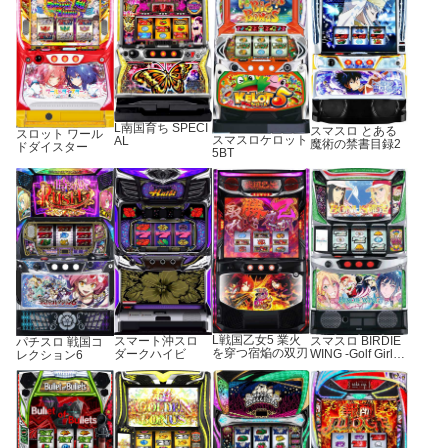
L南国育ち SPECI
スマスロ とある
スロット ワール
スマスロケロット
AL
魔術の禁書目録2
ドダイスター
5BT
L戦国乙女5 業火
スマスロ BIRDIE
スマート沖スロ
パチスロ 戦国コ
を穿つ宿焔の双刃
WING -Golf Girls’
ダークハイビ
レクション6
Story-