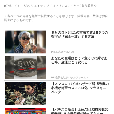
(C)蝸牛くも・SBクリエイティブ／ゴブリンスレイヤー2製作委員会
※当ページの内容を無断で転載することを禁じます。掲載内容・数値は独自
調査によるものです。
８月のロト6はこの方法で買え!!６つの
数字が『完全一致』する方法
PR(株式会社MURA)
あなたの金運はどう？宝くじに縁があ
る時、金運はこう変わる
PR(合同会社デジタルファーム )
【スマスロ バイオハザード5】5号機の
名機が待望のスマスロ化! ツラヌキス
ペック...
【パチスロ新台】上位ATは期待枚数30
00枚超! あの爆裂機が帰ってキターッ!