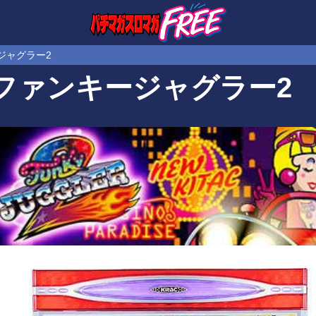
ジャグラー2
ファンキージャグラー2