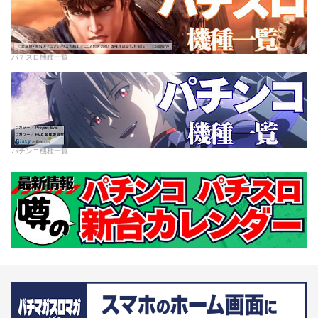
パチスロ機種一覧
パチンコ機種一覧