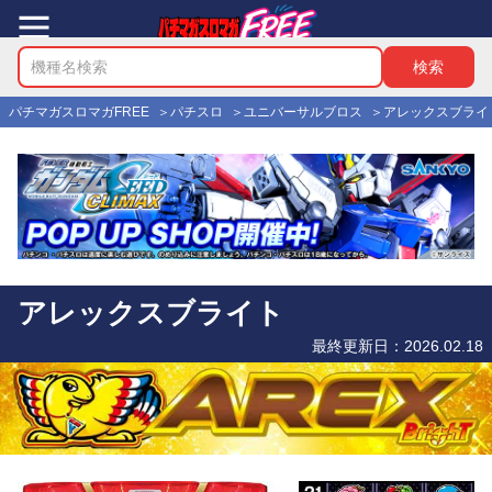
パチマガスロマガFREE
パチスロ
ユニバーサルブロス
アレックスブライ
アレックスブライト
最終更新日：
2026.02.18