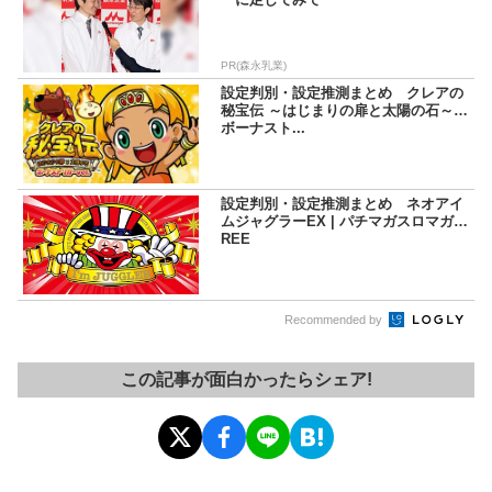
PR(森永乳業)
設定判別・設定推測まとめ クレアの
秘宝伝 ～はじまりの扉と太陽の石～
ボーナスト...
設定判別・設定推測まとめ ネオアイ
ムジャグラーEX | パチマガスロマガF
REE
Recommended by
この記事が面白かったらシェア!