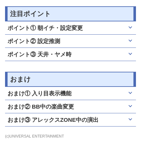
注目ポイント
ポイント① 朝イチ・設定変更
ポイント② 設定推測
ポイント③ 天井・ヤメ時
おまけ
おまけ① 入り目表示機能
おまけ② BB中の楽曲変更
おまけ③ アレックスZONE中の演出
(c)UNIVERSAL ENTERTAINMENT