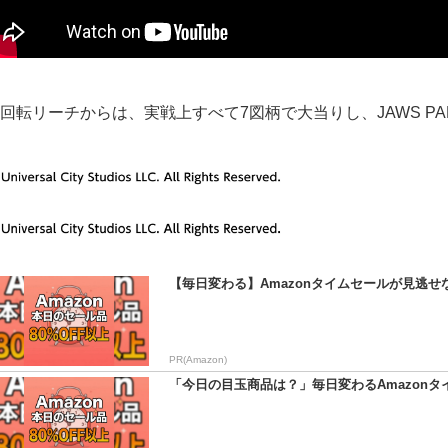
回転リーチからは、実戦上すべて7図柄で大当りし、JAWS P
【毎日変わる】Amazonタイムセールが見逃せ
PR(Amazon)
「今日の目玉商品は？」毎日変わるAmazon