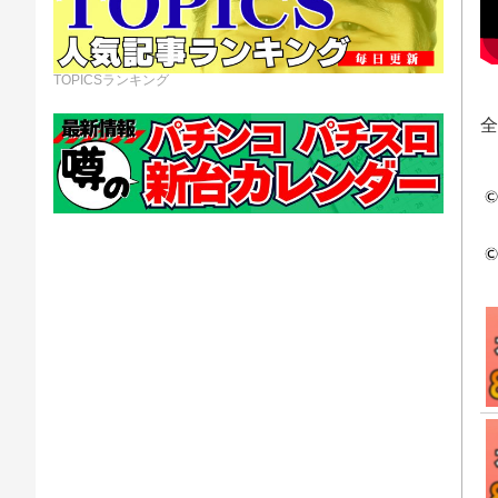
TOPICSランキング
全