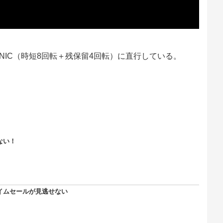
ANIC（時短8回転＋残保留4回転）に直行している。
ない！
タイムセールが見逃せない