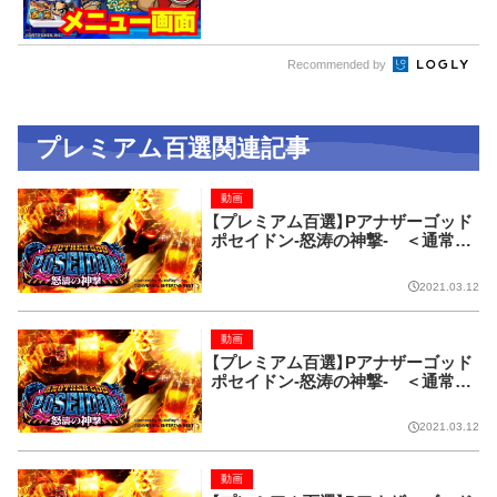
Recommended by
プレミアム百選関連記事
動画
【プレミアム百選】Pアナザーゴッド
ポセイドン-怒涛の神撃- ＜通常時
＞アイコン「Congratulations（レイ
ンボー）」
2021.03.12
動画
【プレミアム百選】Pアナザーゴッド
ポセイドン-怒涛の神撃- ＜通常時
＞古文書予告（レインボー）
2021.03.12
動画