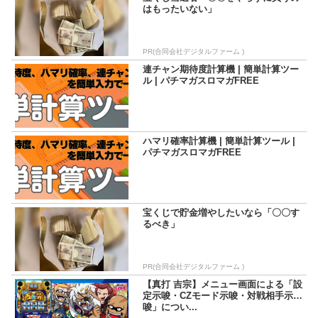
はもったいない」
PR(合同会社デジタルファーム )
連チャン期待度計算機 | 簡単計算ツー
ル | パチマガスロマガFREE
ハマリ確率計算機 | 簡単計算ツール |
パチマガスロマガFREE
宝くじで貯金増やしたいなら「〇〇す
るべき」
PR(合同会社デジタルファーム )
【真打 吉宗】メニュー画面による「設
定示唆・CZモード示唆・対戦相手示
唆」につい...