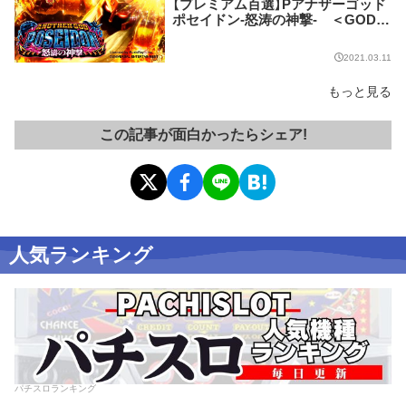
【プレミアム百選】Pアナザーゴッド
ポセイドン-怒涛の神撃- ＜GOD G
AME（AEGIS CHARGE）中＞ゆる
ぽせいどん
2021.03.11
もっと見る
この記事が面白かったらシェア!
人気ランキング
パチスロランキング