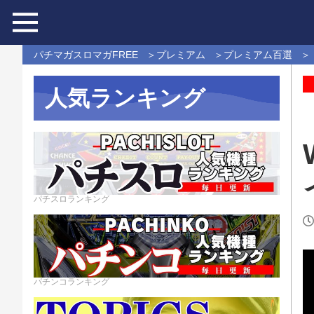
パチマガスロマガFREE
プレミアム
プレミアム百選
人気ランキング
パチスロランキング
パチンコランキング