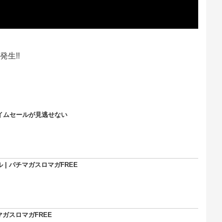
生!!
タイムセールが見逃せない
 | パチマガスロマガFREE
マガスロマガFREE