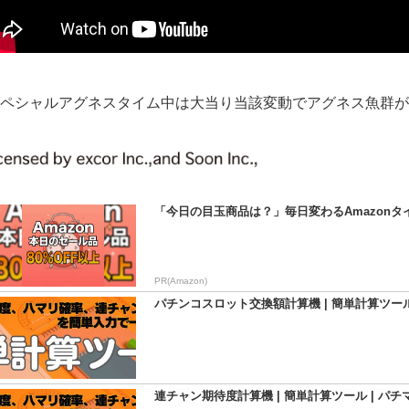
ペシャルアグネスタイム中は大当り当該変動でアグネス魚群が発
「今日の目玉商品は？」毎日変わるAmazon
PR(Amazon)
パチンコスロット交換額計算機 | 簡単計算ツール
連チャン期待度計算機 | 簡単計算ツール | パチ