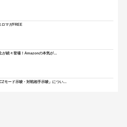
スロマガFREE
が続々登場！Amazonの本気が...
Zモード示唆・対戦相手示唆」につい...
Recommended by