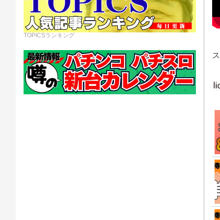
TOPICSランキング
ス