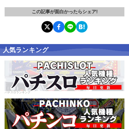
この記事が面白かったらシェア!
人気ランキング
パチスロランキング