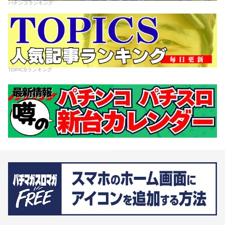
パチンコランキング
TOPICSランキング