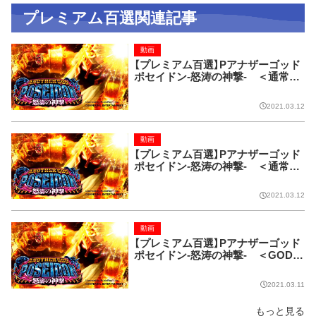
プレミアム百選関連記事
動画
【プレミアム百選】Pアナザーゴッド
ポセイドン-怒涛の神撃- ＜通常時
＞アイコン「Congratulations（レイ
ンボー）」
2021.03.12
動画
【プレミアム百選】Pアナザーゴッド
ポセイドン-怒涛の神撃- ＜通常時
＞古文書予告（レインボー）
2021.03.12
動画
【プレミアム百選】Pアナザーゴッド
ポセイドン-怒涛の神撃- ＜GOD G
AME（AEGIS CHARGE）中＞ゆる
ぽせいどん
2021.03.11
もっと見る