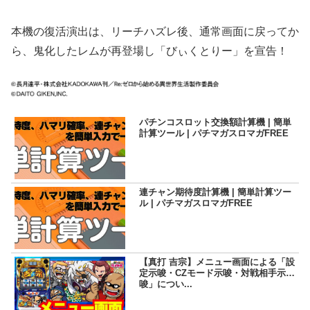
本機の復活演出は、リーチハズレ後、通常画面に戻ってか
ら、鬼化したレムが再登場し「びぃくとりー」を宣告！
パチンコスロット交換額計算機 | 簡単
計算ツール | パチマガスロマガFREE
連チャン期待度計算機 | 簡単計算ツー
ル | パチマガスロマガFREE
【真打 吉宗】メニュー画面による「設
定示唆・CZモード示唆・対戦相手示
唆」につい...