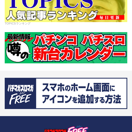
TOPICSランキング