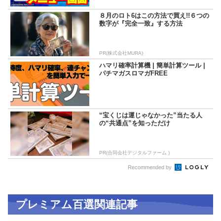
８月のロト6はこの方法で買え!!６つの
数字が『完全一致』する方法
PR(株式会社MURA)
ハマリ確率計算機 | 簡単計算ツール |
パチマガスロマガFREE
“宝くじは運じゃなかった”当たる人
の“共通点”を知っただけ
PR(合同会社デジタルファーム )
Recommended by
プレミアム百選関連記事