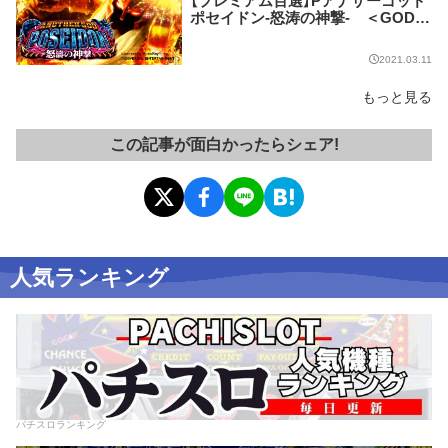
【プレミアム百選】Pアナザーゴッド
ポセイドン-怒涛の神撃- ＜GOD G
AME（AEGIS CHARGE）中＞ゆる
ぽせいどん
2021.03.11
もっと見る
この記事が面白かったらシェア!
人気ランキング
パチスロランキング