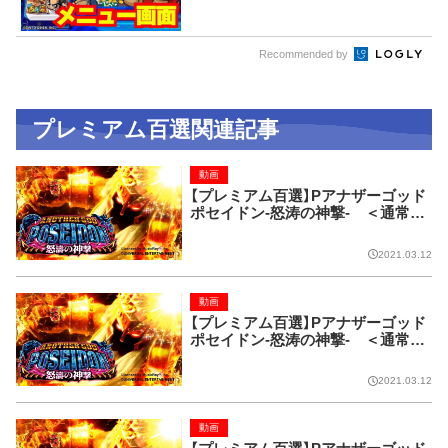
Recommended by
プレミアム百選関連記事
動画
【プレミアム百選】Pアナザーゴッド
ポセイドン-怒涛の神撃- ＜通常時
＞アイコン「Congratulations（レイ
ンボー）」
2021.03.12
動画
【プレミアム百選】Pアナザーゴッド
ポセイドン-怒涛の神撃- ＜通常時
＞古文書予告（レインボー）
2021.03.12
動画