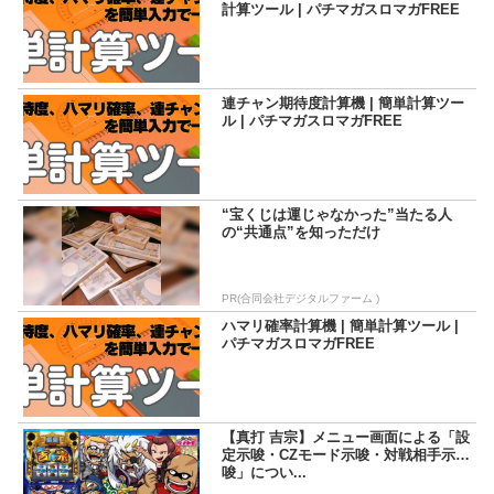
計算ツール | パチマガスロマガFREE
連チャン期待度計算機 | 簡単計算ツー
ル | パチマガスロマガFREE
“宝くじは運じゃなかった”当たる人
の“共通点”を知っただけ
PR(合同会社デジタルファーム )
ハマリ確率計算機 | 簡単計算ツール |
パチマガスロマガFREE
【真打 吉宗】メニュー画面による「設
定示唆・CZモード示唆・対戦相手示
唆」につい...