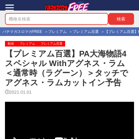
パチマガスロマガFREE
プレミアム
プレミアム百選
【プレミアム百選】
動画
プレミアム
プレミアム百選
【プレミアム百選】PA大海物語4
スペシャル Withアグネス・ラム
＜通常時（ラグーン）＞タッチで
アグネス・ラムカットイン予告
2021.01.01