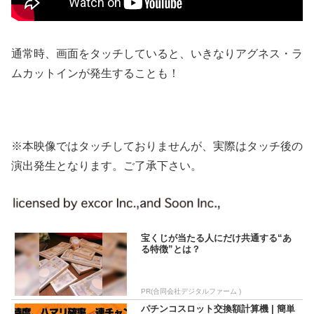
通常時、画面をタッチしていると、いきなりアグネス・ラ
ムカットインが発生することも！
※本映像ではタッチしておりませんが、実際はタッチ後の
演出発生となります。ご了承下さい。
宝くじが当たる人にだけ共通する“あ
る特徴”とは？
PR(合同会社デジタルファーム )
パチンコスロット交換額計算機 | 簡単