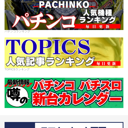
パチンコランキング
TOPICSランキング