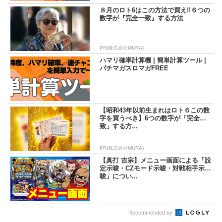
８月のロト6はこの方法で買え!!６つの
数字が『完全一致』する方法
PR(株式会社MURA)
ハマリ確率計算機 | 簡単計算ツール |
パチマガスロマガFREE
【昭和43年以前生まれはロト６この数
字を買うべき】6つの数字が「完全一
致」する方...
PR(株式会社MURA)
【真打 吉宗】メニュー画面による「設
定示唆・CZモード示唆・対戦相手示
唆」につい...
Recommended by