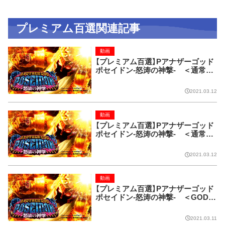
プレミアム百選関連記事
動画
【プレミアム百選】Pアナザーゴッド
ポセイドン-怒涛の神撃- ＜通常時
＞アイコン「Congratulations（レイ
ンボー）」
2021.03.12
動画
【プレミアム百選】Pアナザーゴッド
ポセイドン-怒涛の神撃- ＜通常時
＞古文書予告（レインボー）
2021.03.12
動画
【プレミアム百選】Pアナザーゴッド
ポセイドン-怒涛の神撃- ＜GOD G
AME（AEGIS CHARGE）中＞ゆる
ぽせいどん
2021.03.11