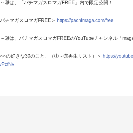
～㉚は、「パチマガスロマガFREE」内で限定公開！
パチマガスロマガFREE＞
https://pachimaga.com/free
～⑳は、パチマガスロマガFREEのYouTubeチャンネル「mag
○○の好きな30のこと。（①～⑳再生リスト）＞
https://youtu
vPcfNv
フェアリン】
witter]
https://twitter.com/fairrin