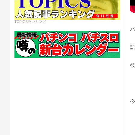
TOPICSランキング
パ
語
彼
今