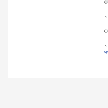
㉑
＜
①
＜
vr
【
[T