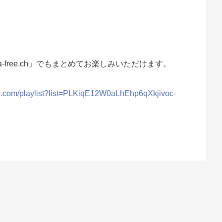
a-free.ch」でもまとめてお楽しみいただけます。
be.com/playlist?list=PLKiqE12W0aLhEhp6qXkjivoc-