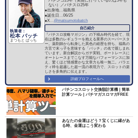
パチンコ25年（実際に打っているのは3年も
ない）／パチスロ25年
●出身地…
福島県
●誕生日…
06/25
●X…
@matsumotobatch
『パチスロ攻略マガジン』の下積み時代を経て、現
松本 バッチ
在は多数のレギュラーを抱える業界のスーパースタ
まつもと ばっち
ー。薬剤師から転身した異色の経歴を持ち、福島の
方言で末っ子を意味する「バッチ」の名で親しまれ
ています。新台解説からガチ実戦、ボートレースに
オートレースまでこなす万能なパフォーマンスに加
え、驚くほど情感豊かな文章力も唯一無二。バラエ
ティ枠を超越した超一流の表現力で、スロットの楽
しさを多角的に伝えます。
詳細プロフィールへ
パチンコスロット交換額計算機 | 簡単
計算ツール | パチマガスロマガFREE
あなたの金運はどう？宝くじに縁があ
る時、金運はこう変わる