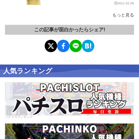
2021.02.06
もっと見る
この記事が面白かったらシェア!
人気ランキング
パチスロランキング