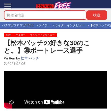
パチマガスロマガFREE
ライター
ライターインタビュー
【松本バッチの
動画
ライター
ライターインタビュー
【松本バッチの好きな30のこ
と。】㉚ボートレース選手
Written by
松本 バッチ
2021.02.06