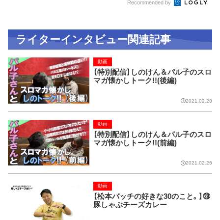
Recommended by
ライターインタビュー関連記事
動画
【特別配信】しのけん＆パル子のスロ
マガ懐かしトーク!!(後編)
2021.02.28
動画
【特別配信】しのけん＆パル子のスロ
マガ懐かしトーク!!(前編)
2021.02.26
動画
【松本バッチの好きな30のこと。】㉙
豚しゃぶチーズカレー