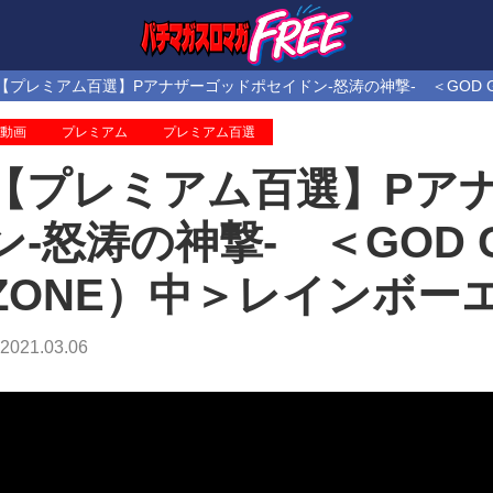
【プレミアム百選】Pアナザーゴッドポセイドン-怒涛の神撃- ＜GOD G
動画
プレミアム
プレミアム百選
【プレミアム百選】Pア
ン-怒涛の神撃- ＜GOD 
ZONE）中＞レインボー
2021.03.06