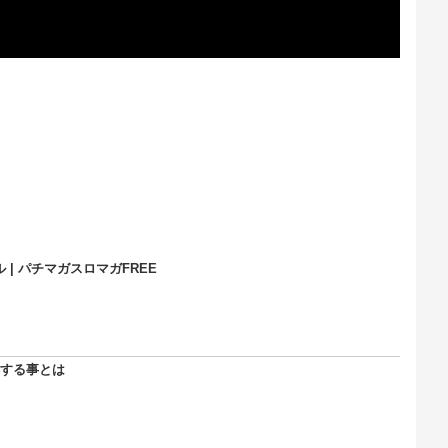
 | パチマガスロマガFREE
得する事とは