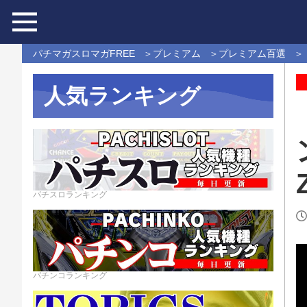
パチマガスロマガFREE
プレミアム
プレミアム百選
人気ランキング
パチスロランキング
パチンコランキング