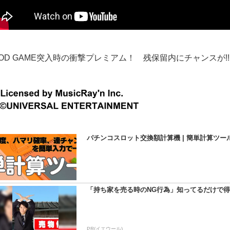
OD GAME突入時の衝撃プレミアム！ 残保留内にチャンスが!!
パチンコスロット交換額計算機 | 簡単計算ツール
「持ち家を売る時のNG行為」知ってるだけで
PR(イエウール)