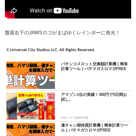
盤面右下のJAWSロゴがまばゆくレインボーに発光！
パチンコスロット交換額計算機 | 簡単
計算ツール | パチマガスロマガFREE
アマゾン1位の実績！380円で5日間お
試し。
PR(ハーブ健康本舗)
連チャン期待度計算機 | 簡単計算ツー
ル | パチマガスロマガFREE