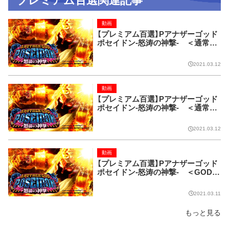
プレミアム百選関連記事
動画
【プレミアム百選】Pアナザーゴッド
ポセイドン-怒涛の神撃- ＜通常時
＞アイコン「Congratulations（レイ
ンボー）」
2021.03.12
動画
【プレミアム百選】Pアナザーゴッド
ポセイドン-怒涛の神撃- ＜通常時
＞古文書予告（レインボー）
2021.03.12
動画
【プレミアム百選】Pアナザーゴッド
ポセイドン-怒涛の神撃- ＜GOD G
AME（AEGIS CHARGE）中＞ゆる
ぽせいどん
2021.03.11
もっと見る