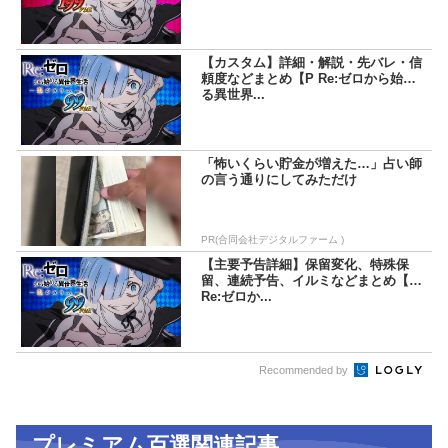
【カスタム】詳細・解説・先バレ・信
頼度などまとめ【P Re:ゼロから始め
る異世界...
「怖いくらい貯金が増えた…」占い師
の言う通りにしてみただけ
PR(合同会社デジタルファーム )
【主要予告詳細】保留変化、特殊保
留、連続予告、イルミなどまとめ【P
Re:ゼロか...
Recommended by
プレミアム百選関連記事