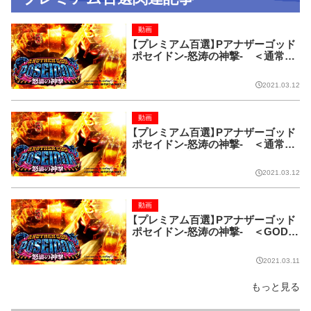
動画
【プレミアム百選】Pアナザーゴッド
ポセイドン-怒涛の神撃- ＜通常時
＞アイコン「Congratulations（レイ
ンボー）」
2021.03.12
動画
【プレミアム百選】Pアナザーゴッド
ポセイドン-怒涛の神撃- ＜通常時
＞古文書予告（レインボー）
2021.03.12
動画
【プレミアム百選】Pアナザーゴッド
ポセイドン-怒涛の神撃- ＜GOD G
AME（AEGIS CHARGE）中＞ゆる
ぽせいどん
2021.03.11
もっと見る