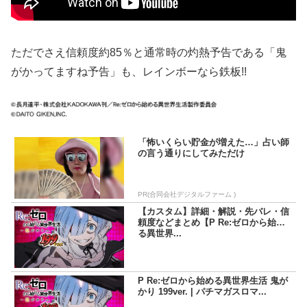
ただでさえ信頼度約85％と通常時の灼熱予告である「鬼
がかってますね予告」も、レインボーなら鉄板!!
「怖いくらい貯金が増えた…」占い師
の言う通りにしてみただけ
PR(合同会社デジタルファーム )
【カスタム】詳細・解説・先バレ・信
頼度などまとめ【P Re:ゼロから始め
る異世界...
P Re:ゼロから始める異世界生活 鬼が
かり 199ver. | パチマガスロマ...