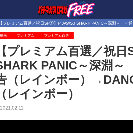
【プレミアム百選／祝日SP①】P JAWS3 SHARK PANIC～深淵
動画
プレミアム
プレミアム百選
【プレミアム百選／祝日SP
SHARK PANIC～深
告（レインボー）→DAN
（レインボー）
2021.02.11