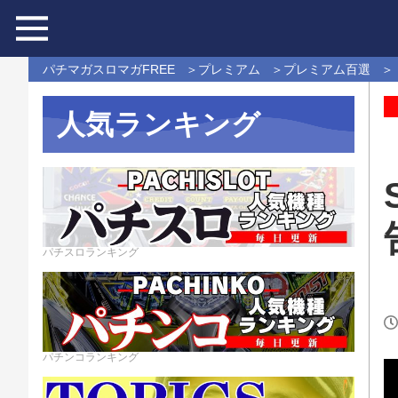
パチマガスロマガFREE
プレミアム
プレミアム百選
人気ランキング
パチスロランキング
パチンコランキング