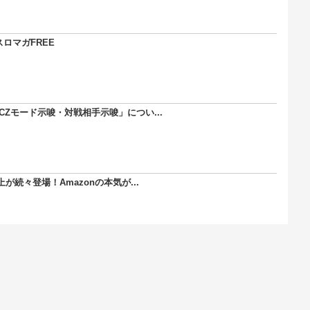
スロマガFREE
Zモード示唆・対戦相手示唆」につい...
が続々登場！Amazonの本気が...
タイムセールが見逃せない