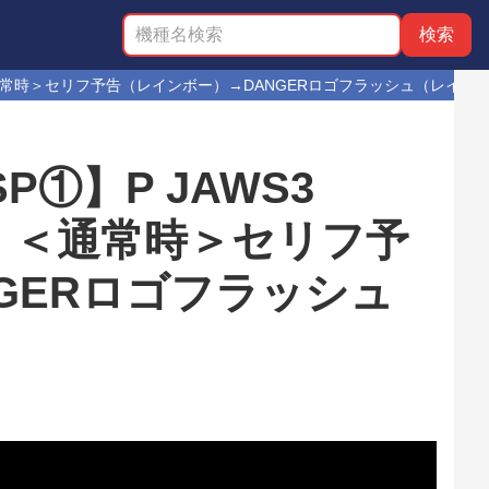
～ ＜通常時＞セリフ予告（レインボー）→DANGERロゴフラッシュ（レイン
①】P JAWS3
淵～ ＜通常時＞セリフ予
GERロゴフラッシュ