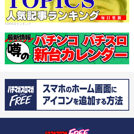
TOPICSランキング