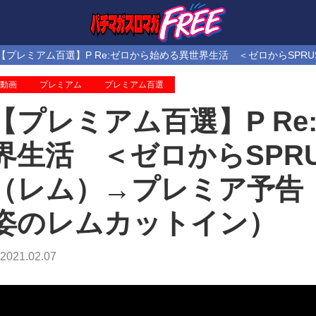
【プレミアム百選】P Re:ゼロから始める異世界生活 ＜ゼロからSP
動画
プレミアム
プレミアム百選
【プレミアム百選】P R
界生活 ＜ゼロからSPR
（レム）→プレミア予告
姿のレムカットイン）
2021.02.07