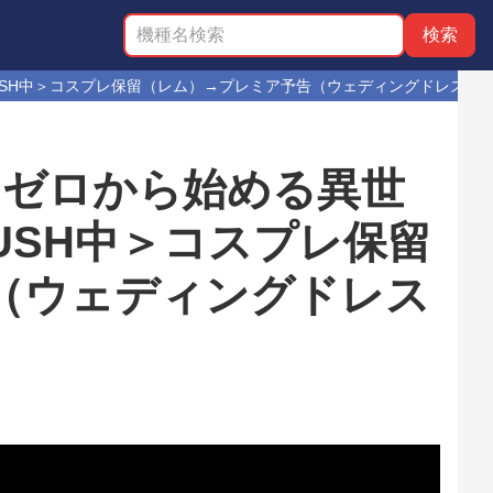
RUSH中＞コスプレ保留（レム）→プレミア予告（ウェディングドレス姿
e:ゼロから始める異世
USH中＞コスプレ保留
（ウェディングドレス