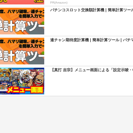
PR(Amazon)
パチンコスロット交換額計算機 | 簡単計算ツール
連チャン期待度計算機 | 簡単計算ツール | パチ
【真打 吉宗】メニュー画面による「設定示唆・C
ハマリ確率計算機 | 簡単計算ツール | パチマガ