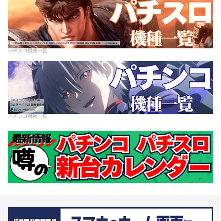
パチスロ機種一覧
パチンコ機種一覧