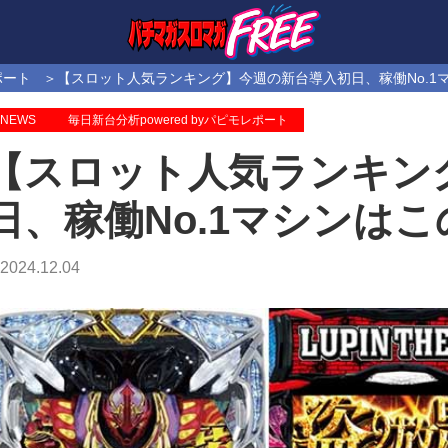
ポート
【スロット人気ランキング】今週の新台導入初日、稼働No.1
NEWS
毎日新台分析powered byパピモレポート
【スロット人気ランキン
日、稼働No.1マシンは
2024.12.04