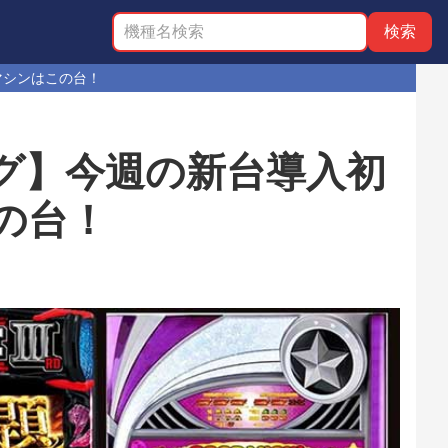
マシンはこの台！
グ】今週の新台導入初
この台！