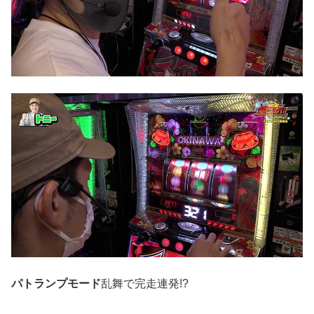
パトランプモード
乱舞で完走連発!?