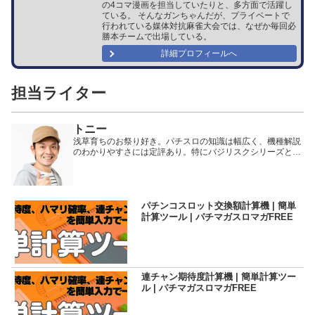
の4コマ漫画を担当していたりと、多方面で活躍し
ている。 そんなガンちゃんだが、プライベートで
行われている媒体対抗麻雀大会では、なぜか毎回必
勝本チームで出場している。
詳細プロフィールへ
担当ライター
トニー
浅草育ちのお祭り好き。パチスロの知識は幅広く、機種解説
のわかりやすさには定評あり。特にバジリスクシリーズと
SLOT魔法少女まどか☆マギカシリーズがお気に入りで、知
識量は超トップクラス。ベテランなのに天然オトボケキャラ
なのも人気の証。トレードマークはCAP帽!
パチンコスロット交換額計算機 | 簡単
計算ツール | パチマガスロマガFREE
連チャン期待度計算機 | 簡単計算ツー
ル | パチマガスロマガFREE