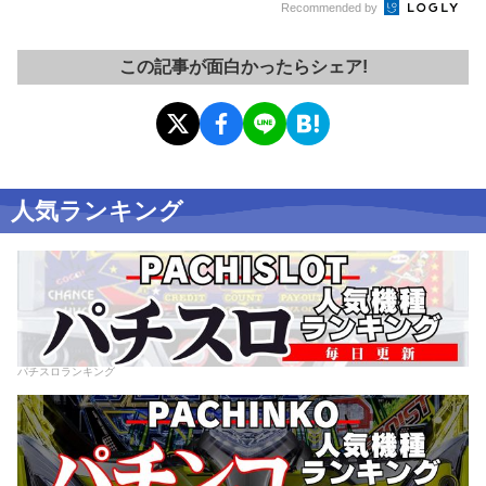
Recommended by
この記事が面白かったらシェア!
人気ランキング
パチスロランキング