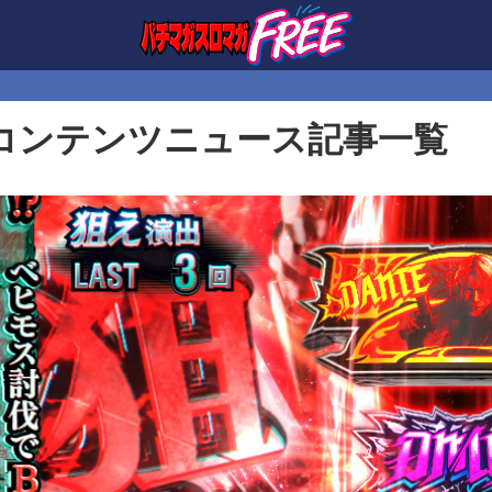
コンテンツニュース記事一覧