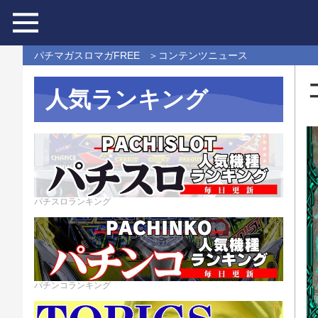
パチマガスロマガFREE
コンテンツニュース
人気ランキング
パチスロランキング
パチンコランキング