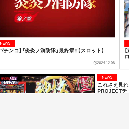
NEWS
パチンコ】「炎炎ノ消防隊」最終章!!【スロット】
ロ
2024.12.08
NEWS
これさえ見れ
PROJECT