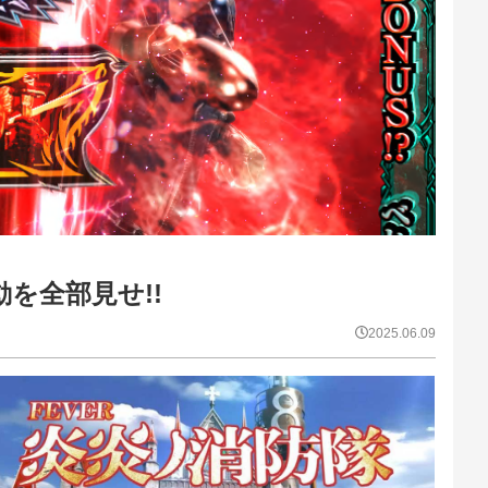
動を全部見せ!!
2025.06.09