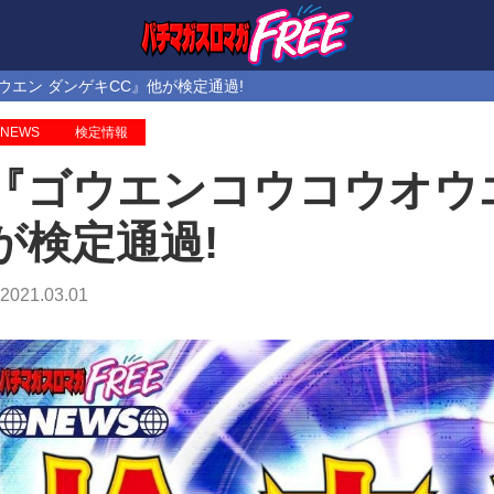
エン ダンゲキCC』他が検定通過!
NEWS
検定情報
『ゴウエンコウコウオウエ
が検定通過!
2021.03.01