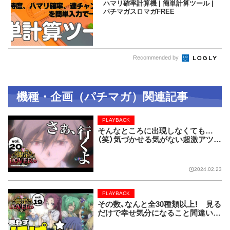
ハマリ確率計算機 | 簡単計算ツール |
パチマガスロマガFREE
Recommended by
機種・企画（パチマガ）関連記事
PLAYBACK
そんなところに出現しなくても…
（笑）気づかせる気がない超激アツ演
出！【限定LOVERS vol.20】
2024.02.23
PLAYBACK
その数、なんと全30種類以上！ 見る
だけで幸せ気分になること間違いな
しのレア画像!!【限定LOVERS vol.