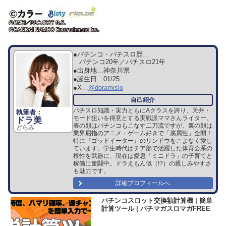
●パチンコ・パチスロ歴…
パチンコ20年／パチスロ21年
●出身地…
神奈川県
●誕生日…
01/25
●X…
@doramislo
パチスロ知識・実力ともにAクラスを誇り、天井・
モード狙いを得意とする実戦派ママさんライター。
ドラ美
表の顔はパチンコもこなす二刀流ですが、裏の顔は
どらみ
業界屈指のアニメ・ゲーム好きで「腐属性」全開！
特に『ゴッドイーター』のリンドウをこよなく愛し
ています。学生時代はチア部で活躍した体育会系の
根性を武器に、現在は愛息「ミニドラ」の子育てと
稼働に奮闘中。ドラえもん似（!?）の親しみやすさ
も魅力です。
詳細プロフィールへ
パチンコスロット交換額計算機 | 簡単
計算ツール | パチマガスロマガFREE