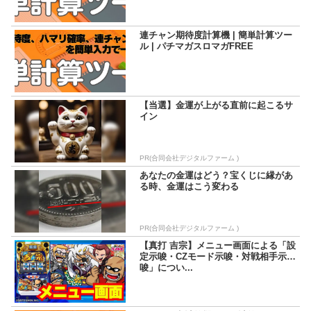
連チャン期待度計算機 | 簡単計算ツー
ル | パチマガスロマガFREE
【当選】金運が上がる直前に起こるサ
イン
PR(合同会社デジタルファーム )
あなたの金運はどう？宝くじに縁があ
る時、金運はこう変わる
PR(合同会社デジタルファーム )
【真打 吉宗】メニュー画面による「設
定示唆・CZモード示唆・対戦相手示
唆」につい...