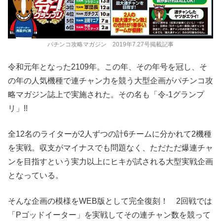
パチンコ攻略マガジン 2019年7.27号掲載記事
令和元年となった2109年。この年、その年号を冠し、そ
の年の人気機種で連チャン力を競う大型企画がパチンコ攻
略マガジン誌上で実施された。その名も「令-1グランプ
リ」!!
全12名のライターが2人ずつの計6チームに分かれて2機種
を実戦。収支がマイナスでも問題なく、ただただ爆連チャ
ンを目指すという実力以上にヒキが試される大型実戦企画
となっている。
そんな企画の模様をWEB版として完全復刻！ 2回戦では
「Pゴッドイーター」を実戦してその連チャン数を競って