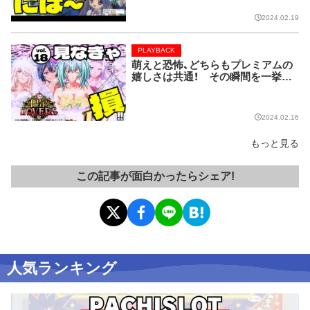
19】
2024.02.19
PLAYBACK
萌えと恐怖、どちらもプレミアムの
嬉しさは共通！ その瞬間を一挙ま
とめてお届け!!【限定LOVERS vol.
18】
2024.02.16
もっと見る
この記事が面白かったらシェア!
人気ランキング