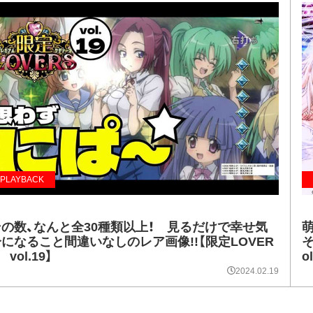
PLAYBACK
その数、なんと全30種類以上！ 見るだけで幸せ気
になること間違いなしのレア画像!!【限定LOVER
そ
 vol.19】
o
2024.02.19