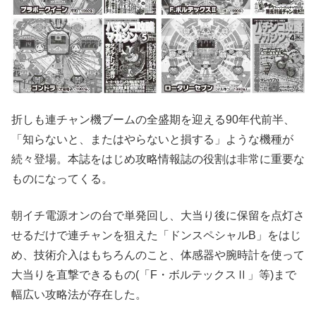
折しも連チャン機ブームの全盛期を迎える90年代前半、
「知らないと、またはやらないと損する」ような機種が
続々登場。本誌をはじめ攻略情報誌の役割は非常に重要な
ものになってくる。
朝イチ電源オンの台で単発回し、大当り後に保留を点灯さ
せるだけで連チャンを狙えた「ドンスペシャルB」をはじ
め、技術介入はもちろんのこと、体感器や腕時計を使って
大当りを直撃できるもの(「F・ボルテックスⅡ」等)まで
幅広い攻略法が存在した。