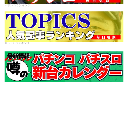
パチンコランキング
TOPICSランキング