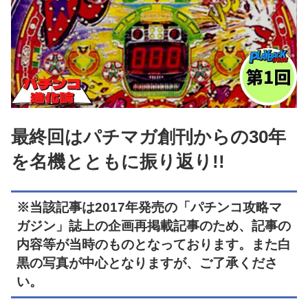
最終回はパチマガ創刊からの30年
を名機とともに振り返り!!
※当該記事は2017年発売の「パチンコ攻略マ
ガジン」誌上の企画再掲載記事のため、記事の
内容等が当時のものとなっております。また白
黒の写真が中心となりますが、ご了承くださ
い。