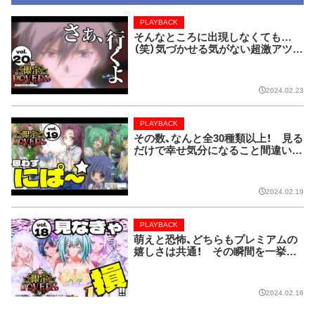
PLAYBACK
そんなところに出現しなくても…
（笑）気づかせる気がない超激アツ演
出！【限定LOVERS vol.20】
2024.02.23
PLAYBACK
その数、なんと全30種類以上！ 見る
だけで幸せ気分になること間違いな
しのレア画像!!【限定LOVERS vol.
19】
2024.02.19
PLAYBACK
萌えと恐怖、どちらもプレミアムの
嬉しさは共通！ その瞬間を一挙ま
とめてお届け!!【限定LOVERS vol.
18】
2024.02.16