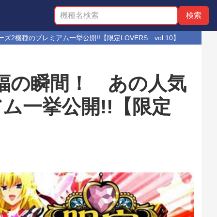
機種のプレミアム一挙公開!!【限定LOVERS vol.10】
福の瞬間！ あの人気
ム一挙公開!!【限定