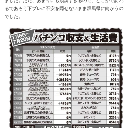
ました。ただ、あまりにも順調すぎるので、どこかで訪れ
るであろう下ブレに不安を隠せないまま群馬県に向かうの
でした。