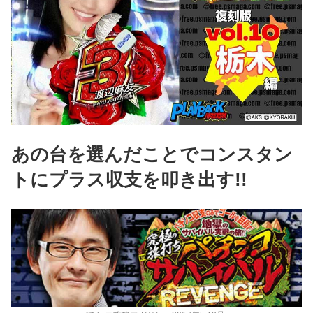
あの台を選んだことでコンスタン
トにプラス収支を叩き出す!!