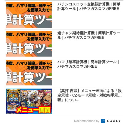
パチンコスロット交換額計算機 | 簡単
計算ツール | パチマガスロマガFREE
連チャン期待度計算機 | 簡単計算ツー
ル | パチマガスロマガFREE
ハマリ確率計算機 | 簡単計算ツール |
パチマガスロマガFREE
【真打 吉宗】メニュー画面による「設
定示唆・CZモード示唆・対戦相手示
唆」につい...
Recommended by