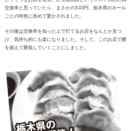
交換率と思っていたら、まさかの3.03円。栃木県のホール
ごとの特色に改めて驚かされました。
その後は交換率を知った上で打てるお店をなんとか見つ
け、気持ち的にも楽になりました。そして、このお店で腰
を据えて勝負していくことにしました。