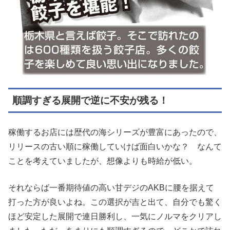
順調すぎる展開で逆に不安が残る！
稼働するお店には歴代の海シリーズが豊富にあったので、
リリースの古い順に稼働していけば面白いかな？ なんて
ことを考えていましたが、想像よりも時給が低い。
それならば一番期待値の高い甘デジのAKBに腰を据えて
打った方が良いよね。この選択が吉と出て、自分でも驚く
ほど安定した展開で連日勝利し、一気にノルマをクリアし