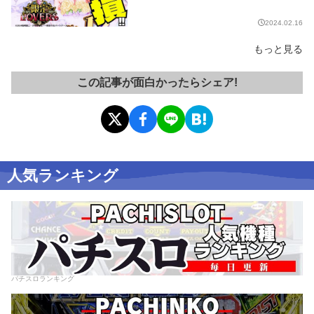
18】
2024.02.16
もっと見る
この記事が面白かったらシェア!
人気ランキング
パチスロランキング