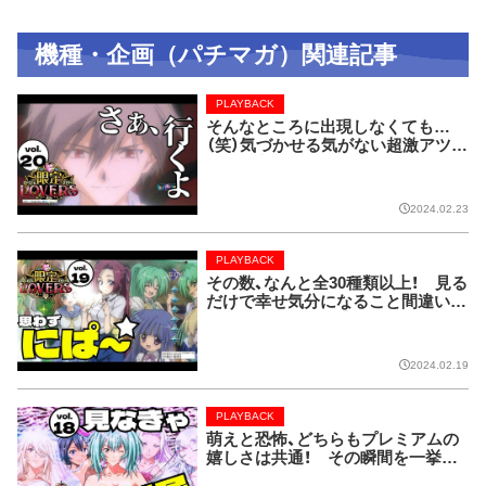
機種・企画（パチマガ）関連記事
PLAYBACK
そんなところに出現しなくても…
（笑）気づかせる気がない超激アツ演
出！【限定LOVERS vol.20】
2024.02.23
PLAYBACK
その数、なんと全30種類以上！ 見る
だけで幸せ気分になること間違いな
しのレア画像!!【限定LOVERS vol.
19】
2024.02.19
PLAYBACK
萌えと恐怖、どちらもプレミアムの
嬉しさは共通！ その瞬間を一挙ま
とめてお届け!!【限定LOVERS vol.