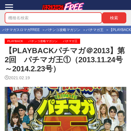
パチマガスロマガFREE
パチンコ攻略マガジン
パチマガ王
【PLAYBAC
PLAYBACK
パチンコ攻略マガジン
パチマガ王
【PLAYBACKパチマガ＠2013】第
2回 パチマガ王①（2013.11.24号
～2014.2.23号）
2021.02.19