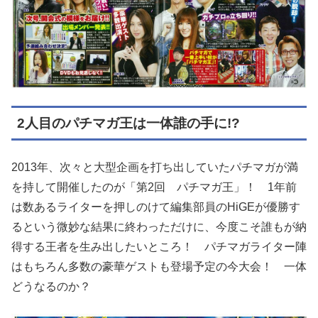
2人目のパチマガ王は一体誰の手に!?
2013年、次々と大型企画を打ち出していたパチマガが満
を持して開催したのが「第2回 パチマガ王」！ 1年前
は数あるライターを押しのけて編集部員のHiGEが優勝す
るという微妙な結果に終わっただけに、今度こそ誰もが納
得する王者を生み出したいところ！ パチマガライター陣
はもちろん多数の豪華ゲストも登場予定の今大会！ 一体
どうなるのか？