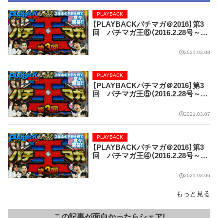
PLAYBACK
【PLAYBACKパチマガ＠2016】第3
回 パチマガ王⑥（2016.2.28号～20
16.5.28号）
2021.03.08
PLAYBACK
【PLAYBACKパチマガ＠2016】第3
回 パチマガ王⑤（2016.2.28号～20
16.5.28号）
2021.03.07
PLAYBACK
【PLAYBACKパチマガ＠2016】第3
回 パチマガ王④（2016.2.28号～20
16.5.28号）
2021.03.06
もっと見る
この記事が面白かったらシェア!