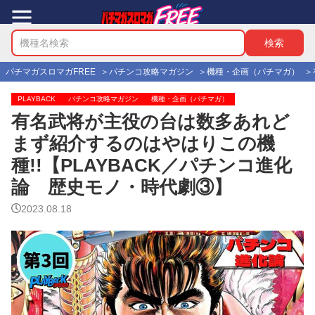
パチマガスロマガFREE
パチンコ攻略マガジン
機種・企画（パチマガ）
PLAYBACK
パチンコ攻略マガジン
機種・企画（パチマガ）
有名武将が主役の台は数多あれど
まず紹介するのはやはりこの機
種!!【PLAYBACK／パチンコ進化
論 歴史モノ・時代劇③】
2023.08.18