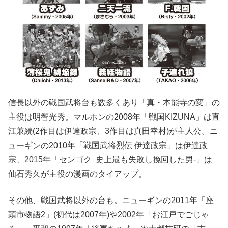
信長以外の戦国武将台も数多くあり「真・本能寺の変」の
主役は明智光秀。マルホンの2008年「戦国KIZUNA」は直
江兼続(2作目は伊達政宗、3作目は真田幸村)が主人公。ニ
ューギンの2010年「戦国武将烈伝 伊達政宗」は伊達政
宗、2015年「センゴクｰ史上最も失敗し挽回した男-」は
仙石秀久が主役の漫画のタイアップ。
その他、戦国武将以外の台も。ニューギンの2011年「座
頭市物語2」(初代は2007年)や2002年「お江戸でごじゃ