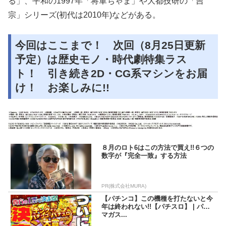
る」、平和の1997年「将軍ちゃま」や大都技研の「吉
宗」シリーズ(初代は2010年)などがある。
今回はここまで！ 次回（8月25日更新
予定）は歴史モノ・時代劇特集ラス
ト！ 引き続き2D・CG系マシンをお届
け！ お楽しみに!!
８月のロト6はこの方法で買え!!６つの
数字が『完全一致』する方法
PR(株式会社MURA)
【パチンコ】この機種を打たないと今
年は終われない!!【パチスロ】 | パチ
マガス...