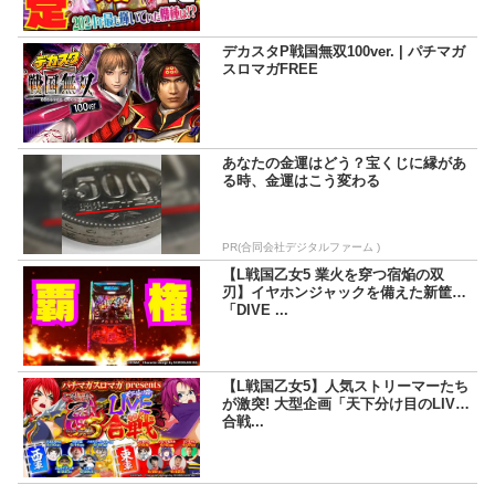
デカスタP戦国無双100ver. | パチマガ
スロマガFREE
あなたの金運はどう？宝くじに縁があ
る時、金運はこう変わる
PR(合同会社デジタルファーム )
【L戦国乙女5 業火を穿つ宿焔の双
刃】イヤホンジャックを備えた新筐体
「DIVE ...
【L戦国乙女5】人気ストリーマーたち
が激突! 大型企画「天下分け目のLIVE
合戦...