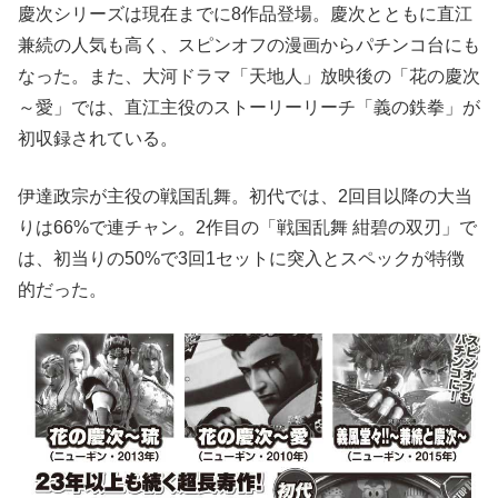
慶次シリーズは現在までに8作品登場。慶次とともに直江
兼続の人気も高く、スピンオフの漫画からパチンコ台にも
なった。また、大河ドラマ「天地人」放映後の「花の慶次
～愛」では、直江主役のストーリーリーチ「義の鉄拳」が
初収録されている。
伊達政宗が主役の戦国乱舞。初代では、2回目以降の大当
りは66%で連チャン。2作目の「戦国乱舞 紺碧の双刃」で
は、初当りの50%で3回1セットに突入とスペックが特徴
的だった。