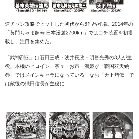
連チャン攻略でヒットした初代から6作品登場。2014年の
「黄門ちゃま超寿 日本漫遊2700km」ではゴチ装置を初搭
載し、注目を集めた。
「武神烈伝」は石田三成・浅井長政・明智光秀の3人が主
役。本機のヒロイン、茶々・お市・濃姫が「戦国双天絵
巻」ではメインキャラになっている。なお「天下烈伝」で
は敵役の織田信長が主役に！