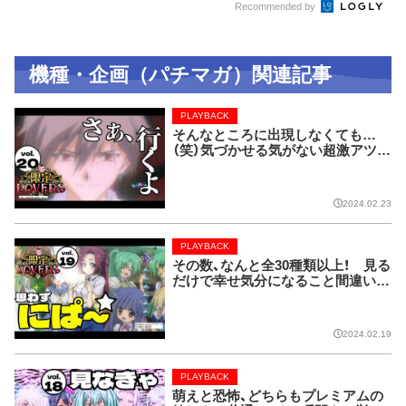
Recommended by
機種・企画（パチマガ）関連記事
PLAYBACK
そんなところに出現しなくても…
（笑）気づかせる気がない超激アツ演
出！【限定LOVERS vol.20】
2024.02.23
PLAYBACK
その数、なんと全30種類以上！ 見る
だけで幸せ気分になること間違いな
しのレア画像!!【限定LOVERS vol.
19】
2024.02.19
PLAYBACK
萌えと恐怖、どちらもプレミアムの