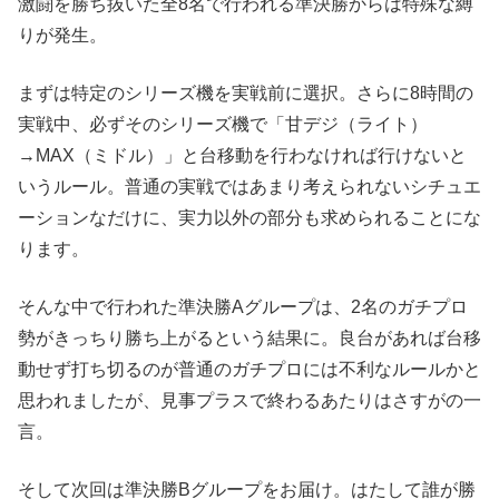
激闘を勝ち抜いた全8名で行われる準決勝からは特殊な縛
りが発生。
まずは特定のシリーズ機を実戦前に選択。さらに8時間の
実戦中、必ずそのシリーズ機で「甘デジ（ライト）
→MAX（ミドル）」と台移動を行わなければ行けないと
いうルール。普通の実戦ではあまり考えられないシチュエ
ーションなだけに、実力以外の部分も求められることにな
ります。
そんな中で行われた準決勝Aグループは、2名のガチプロ
勢がきっちり勝ち上がるという結果に。良台があれば台移
動せず打ち切るのが普通のガチプロには不利なルールかと
思われましたが、見事プラスで終わるあたりはさすがの一
言。
そして次回は準決勝Bグループをお届け。はたして誰が勝